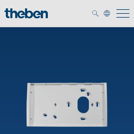
Merkzettel (
0
)
Produits
OEM
KNX
Solutions
Smart Home
Solutions OEM
DALI
Service
Experts OEM
Contrôle du temps et de la lumière
Détecteurs de présence et de mouvement
Références
Entreprise
Commande d'éclairage DALI-2
Médiathèque
Spots LED