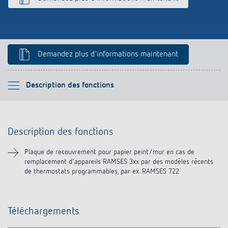
Références
Application de Theben
Demandez plus d'informations maintenant
Télérupteur impulsionnel OKTO de Theben
Veuillez sélectionner
Description des fonctions
Description des fonctions
Description des fonctions
Téléchargements
Plaque de recouvrement pour papier peint/mur en cas de
remplacement d'appareils RAMSES 3xx par des modèles récents
Produits similaires
de thermostats programmables, par ex. RAMSES 722
Téléchargements