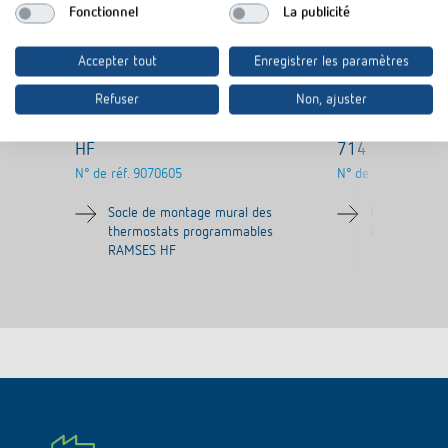
Fonctionnel
La publicité
Accepter tout
Enregistrer les paramètres
Refuser
Non, ajuster
Fixation murale RAMSES top2
Plaque d'adap
HF
714
N° de réf.
9070605
N° de réf.
9070212
Socle de montage mural des
Plaque d'adap
thermostats programmables
encastré 79 
RAMSES HF