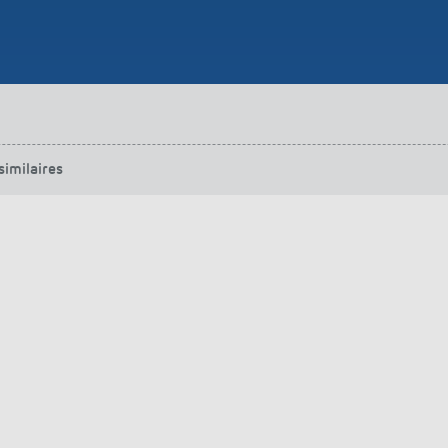
urg
hof Aspach : commande
rage sur mesure à haute
ité énergétique
ir plus
similaires