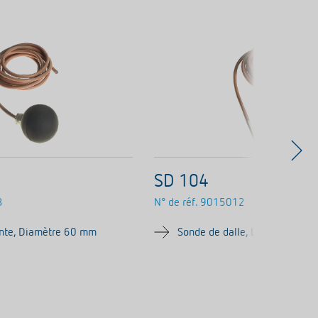
SD 104
3
N° de réf.
9015012
ante, Diamètre 60 mm
Sonde de dalle, Longeur 3 mèt