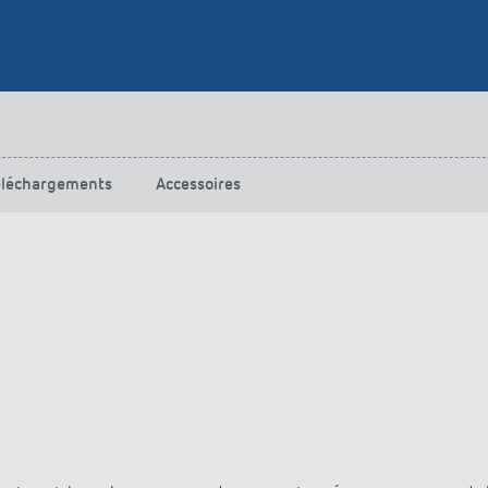
urg
hof Aspach : commande
rage sur mesure à haute
ité énergétique
ir plus
éléchargements
Accessoires