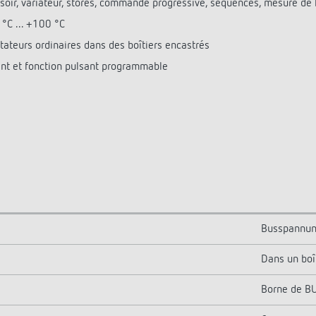
soir, variateur, stores, commande progressive, séquences, mesure de 
 °C ... +100 °C
teurs ordinaires dans des boîtiers encastrés
ent et fonction pulsant programmable
Busspannun
Dans un boî
Borne de B