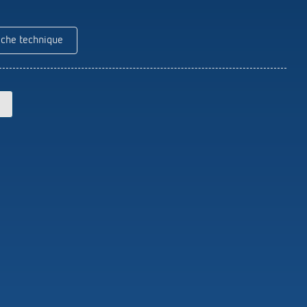
Theben
Télécommandes pour détecteurs /
projecteurs
iche technique
Matériel de montage détecteurs /
projecteurs
En savoir plus
en
Télérupteur impulsionnel
OKTO de Theben