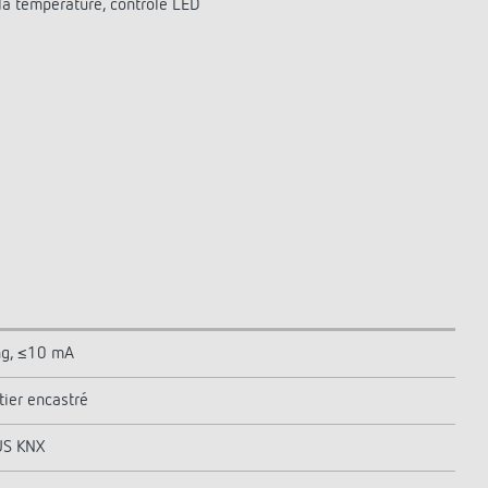
la température, contrôle LED
g, ≤10 mA
tier encastré
US KNX