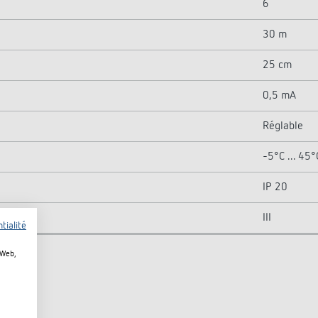
6
30 m
25 cm
0,5 mA
Réglable
-5°C ... 45°
IP 20
III
tialité
 Web,