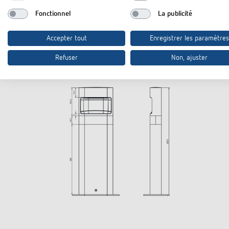
Fonctionnel
La publicité
Plans d'encombrement
Accepter tout
Enregistrer les paramètres
Refuser
Non, ajuster