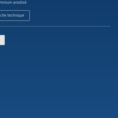
Theben
uminium anodisé
Télécommandes pour détecteurs /
projecteurs
iche technique
Matériel de montage détecteurs /
projecteurs
En savoir plus
en
Télérupteur impulsionnel
OKTO de Theben