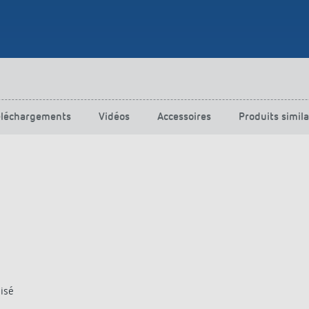
urg
hof Aspach : commande
rage sur mesure à haute
ité énergétique
ir plus
éléchargements
Vidéos
Accessoires
Produits simila
isé