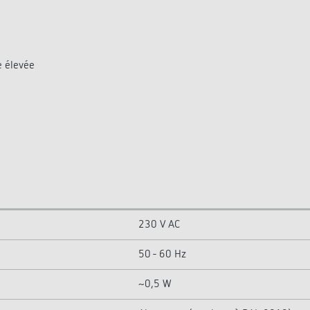
e élevée
230 V AC
50 - 60 Hz
~0,5 W