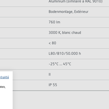
Aluminium (similaire à RAL 9010)
Bodenmontage, Extérieur
760 lm
3000 K, blanc chaud
< 80
L80/B10/50.000 h
-25°C ... 45°C
II
tialité
IP 55
 Web,