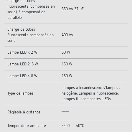
Charge de tubes
fluorescents (compensés en
350 VA 37 µF
série), à compensation
parallèle
Charge de tubes
fluorescents compensés en
400 VA
série
Lampe LED < 2 W
50 W
Lampe LED 2-8 W
150 W
Lampe LED > 8 W
150 W
Lampes à incandescence/lampes à
Type de lampes
halogène, Lampes à fluorescence,
Lampes fluocompactes, LEDs
Réglable à distance
Température ambiante
-20°C ... 40°C