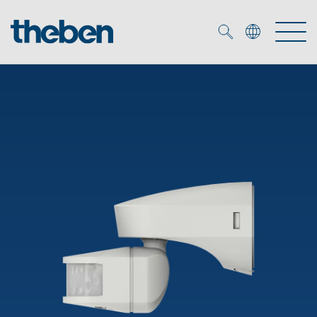
Merkzettel (
0
)
Produits
OEM
KNX
Solutions
Smart Home
Solutions OEM
DALI
Service
Experts OEM
Contrôle du temps et de la lumière
Détecteurs de présence et de mouvement
Références
Entreprise
Commande d'éclairage DALI-2
Médiathèque
Spots LED