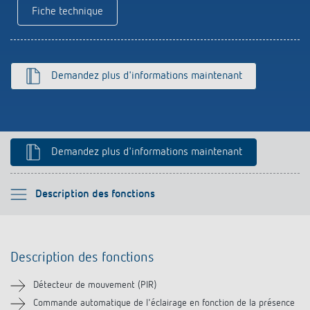
Références
Fiche technique
Application de Theben
Demandez plus d'informations maintenant
Télérupteur impulsionnel OKTO de Theben
Demandez plus d'informations maintenant
Veuillez sélectionner
Description des fonctions
Description des fonctions
Description des fonctions
Informations techniques
Détecteur de mouvement (PIR)
Téléchargements
Commande automatique de l'éclairage en fonction de la présence