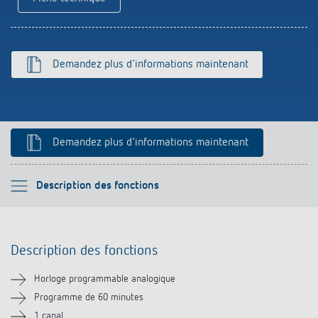
Références
Application de Theben
Demandez plus d'informations maintenant
Télérupteur impulsionnel OKTO de Theben
Demandez plus d'informations maintenant
Veuillez sélectionner
Description des fonctions
Description des fonctions
Description des fonctions
Informations techniques
Horloge programmable analogique
Téléchargements
Programme de 60 minutes
1 canal