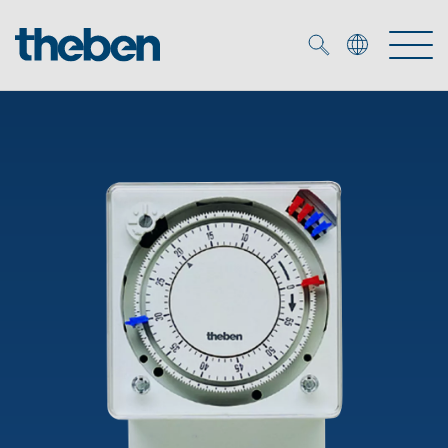
Merkzettel (
0
)
Produits
OEM
KNX
Solutions
Smart Home
Solutions OEM
DALI
Service
Experts OEM
Contrôle du temps et de la lumière
Détecteurs de présence et de mouvement
Références
Entreprise
Commande d'éclairage DALI-2
Médiathèque
Spots LED