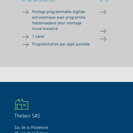
N° de réf.
0700130
N° de réf.
0300130
Horloge programmable digitale
Horloge prog
astronomique avec programme
avec progra
hebdomadaire pour montage
pour montage
mural encastré
1 canal
1 canal
Programmatio
Programmation par appli possible
Theben SAS
Zac de la Madeleine