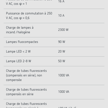
16 A
V AC, cos φ = 1
Puissance de commutation à 250
10 A
V AC, cos φ = 0,6
Charge de lampes à
2300 W
incand./halogène
Lampes fluocompactes
90 W
Lampe LED < 2 W
20 W
Lampe LED 2-8 W
50 W
Charge de tubes fluorescents
(compensés en série), non
1000 VA
compensée
Charge de tubes fluorescents
1000 VA
compensés en série
Charge de tubes fluorescents