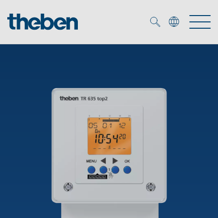
Merkzettel (
0
)
Produits
OEM
KNX
Solutions
Smart Home
Solutions OEM
DALI
Service
Experts OEM
Contrôle du temps et de la lumière
Détecteurs de présence et de mouvement
Références
Entreprise
Commande d'éclairage DALI-2
Médiathèque
Spots LED