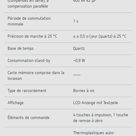
(compensés en série), à
400 VA 42 µF
compensation parallèle
Période de commutation
1 s
minimale
Précision de marche à 25 °C
≤ ± 0,5 s/jour (quartz) à 25 °C
Base de temps
Quartz
Consommation stand-by
~0,9 W
Carte mémoire comprise dans la
livraison
Type de raccordement
Bornes à vis
Affichage
LCD-Anzeige mit Textzeile
4 touches à impulsion, 1 touche
Éléments de commande
de remise à zéro
Thermoplastiques auto-