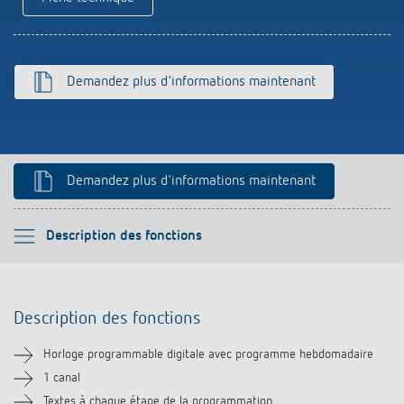
Références
Application de Theben
Demandez plus d'informations maintenant
Télérupteur impulsionnel OKTO de Theben
Demandez plus d'informations maintenant
Veuillez sélectionner
Description des fonctions
Description des fonctions
Description des fonctions
Informations techniques
Horloge programmable digitale avec programme hebdomadaire
Téléchargements
1 canal
Textes à chaque étape de la programmation