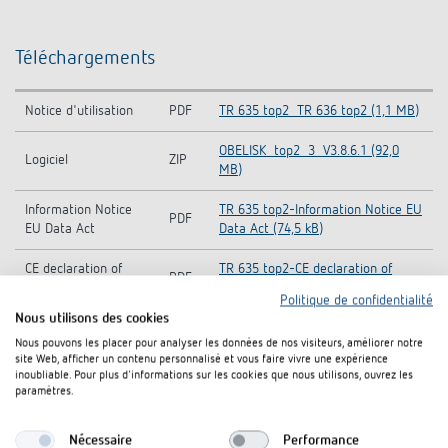
Téléchargements
Notice d'utilisation
PDF
TR 635 top2_TR 636 top2 (1,1 MB)
OBELISK_top2_3_V3.8.6.1 (92,0
Logiciel
ZIP
MB)
Information Notice
TR 635 top2-Information Notice EU
PDF
EU Data Act
Data Act (74,5 kB)
CE declaration of
TR 635 top2-CE declaration of
PDF
conformity
conformity (252,8 kB)
Politique de confidentialité
Nous utilisons des cookies
Fiche technique
PDF
TR 635 top2 (521,1 kB)
Nous pouvons les placer pour analyser les données de nos visiteurs, améliorer notre
site Web, afficher un contenu personnalisé et vous faire vivre une expérience
inoubliable. Pour plus d'informations sur les cookies que nous utilisons, ouvrez les
paramètres.
Rajouter au panier de documents
Nécessaire
Performance