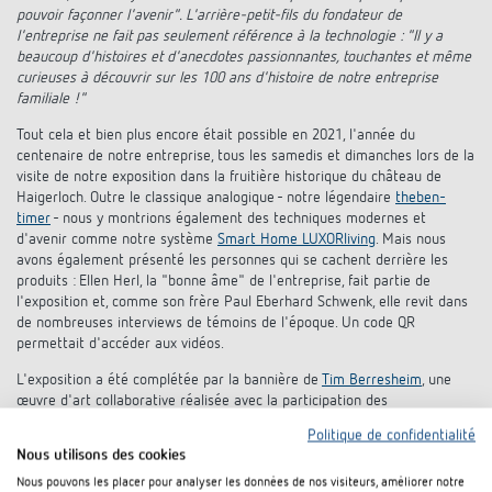
Références
pouvoir façonner l'avenir". L'arrière-petit-fils du fondateur de
l'entreprise ne fait pas seulement référence à la technologie : "Il y a
beaucoup d'histoires et d'anecdotes passionnantes, touchantes et même
Application de Theben
curieuses à découvrir sur les 100 ans d'histoire de notre entreprise
familiale !"
Télérupteur impulsionnel OKTO de Theben
Tout cela et bien plus encore était possible en 2021, l'année du
centenaire de notre entreprise, tous les samedis et dimanches lors de la
visite de notre exposition dans la fruitière historique du château de
Haigerloch. Outre le classique analogique - notre légendaire
theben-
timer
- nous y montrions également des techniques modernes et
d'avenir comme notre système
Smart Home LUXORliving
. Mais nous
avons également présenté les personnes qui se cachent derrière les
produits : Ellen Herl, la "bonne âme" de l'entreprise, fait partie de
l'exposition et, comme son frère Paul Eberhard Schwenk, elle revit dans
de nombreuses interviews de témoins de l'époque. Un code QR
permettait d'accéder aux vidéos.
L'exposition a été complétée par la bannière de
Tim Berresheim
, une
œuvre d'art collaborative réalisée avec la participation des
collaborateurs de Theben. Tout comme notre Abu Simbel virtuel dansant,
Politique de confidentialité
la bannière était augmentée, c'est-à-dire que vous pouviez (et pouvez)
Nous utilisons des cookies
découvrir d'autres éléments passionnants dans la bannière de 7 mètres
Nous pouvons les placer pour analyser les données de nos visiteurs, améliorer notre
de long à l'aide de votre smartphone et de
l'application "TB - Theben