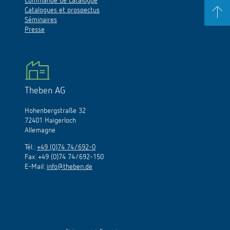
Commande de catalogue
Catalogues et prospectus
Séminaires
Presse
Theben AG
Hohenbergstraße 32
72401 Haigerloch
Allemagne
Tél.:
+49 (0)74 74/692-0
Fax: +49 (0)74 74/692-150
E-Mail:
info@theben.de