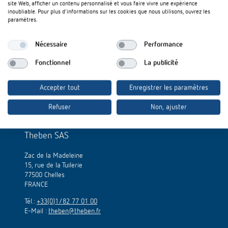
site Web, afficher un contenu personnalisé et vous faire vivre une expérience
100 AR"
(gratuite sur Google Play Store et Apple Store).
inoubliable. Pour plus d'informations sur les cookies que nous utilisons, ouvrez les
paramètres.
Alors, vous êtes curieux ? Alors n'hésitez pas...
Nécessaire
Performance
Fonctionnel
La publicité
Accepter tout
Enregistrer les paramètres
Refuser
Non, ajuster
Theben SAS
Zac de la Madeleine
15, rue de la Tuilerie
77500 Chelles
FRANCE
Tél.:
+33(0)1/82 77 01 00
E-Mail :
theben@theben.fr