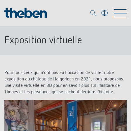
Merkzettel (
0
)
Exposition virtuelle
Produits
OEM
KNX
Pour tous ceux qui n'ont pas eu l'occasion de visiter notre
exposition au château de Haigerloch en 2021, nous proposons
Solutions
Smart Home
une visite virtuelle en 3D pour en savoir plus sur l'histoire de
Solutions OEM
Thèbes et les personnes qui se cachent derrière l'histoire.
DALI
Service
Experts OEM
Contrôle du temps et de la lumière
Détecteurs de présence et de mouvement
Références
Entreprise
Commande d'éclairage DALI-2
Médiathèque
Spots LED