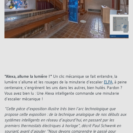
Systèmes KNX
Contact
Catalogues et prospectus
Theben AG
Contrôle du temps et de la lumière
Système pour maison intelligente
Commande de catalogue
Nouveautés
Recherche de produits
Régulation de chauffage
Hotline
LUXORliving
Séminaires
Coopérations
Médiathèque
Accessoires
Demande
Détecteurs de présence et de mouvement
Communiqué de presse
Durabilité
Quantum
Distribution dans le monde
Projecteur à LED
BIM-Portail
Design
Aide au Choix
"Alexa, allume la lumière !"
Un clic mécanique se fait entendre, la
Commutation et variation fiables des LED
lumière s'allume et les rouages de la minuterie d'escalier
ELPA
, à peine
Historique
centenaire, s'engrènent les uns dans les autres, bien huilés. Pardon ?
Aérez correctement: les capteurs de CO2
Vous avez bien lu : Une Alexa intelligente commande une minuterie
d'escalier mécanique !
de Theben
"Cette pièce d'exposition illustre très bien l'arc technologique que
propose cette exposition : de la technique analogique de nos débuts aux
systèmes intelligents en réseau d'aujourd'hui, en passant par les
Régulation de la température
premiers thermostats électriques à horloge", décrit Paul Schwenk en
souriant, avant d'ajouter "Nous devons comprendre le passé pour