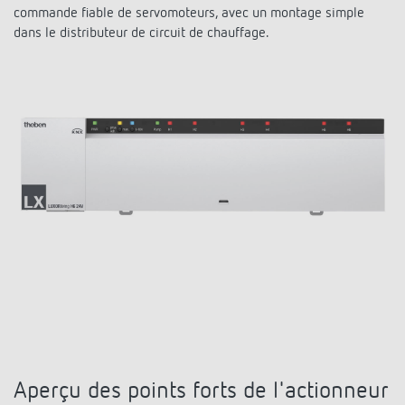
Systèmes KNX
commande fiable de servomoteurs, avec un montage simple
Contact
Catalogues et prospectus
Theben AG
dans le distributeur de circuit de chauffage.
Contrôle du temps et de la lumière
Système pour maison intelligente
Commande de catalogue
Nouveautés
Recherche de produits
Régulation de chauffage
Hotline
LUXORliving
Séminaires
Coopérations
Médiathèque
Accessoires
Demande
Détecteurs de présence et de mouvement
Communiqué de presse
Durabilité
Quantum
Distribution dans le monde
Projecteur à LED
BIM-Portail
Design
Aide au Choix
Commutation et variation fiables des LED
Historique
Aérez correctement: les capteurs de CO2
de Theben
Régulation de la température
Aperçu des points forts de l'actionneur