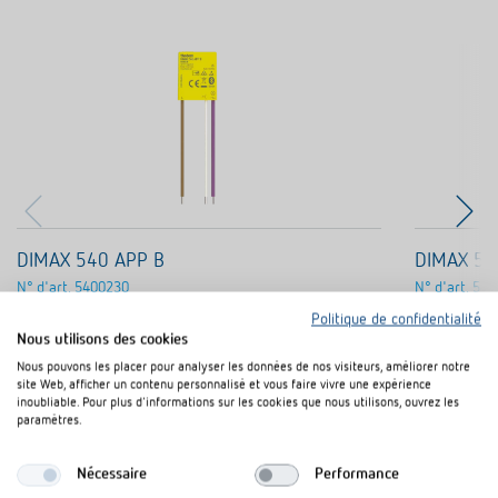
DIMAX 540 APP B
DIMAX 54
N° d'art.
5400230
N° d'art.
540
Variateur encastré pour charges R et C
Variate
Politique de confidentialité
Pas de conducteur neutre requis
Pas de
Nous utilisons des cookies
Contrôlable et programmable via Bluetooth à l'aide
Longue
Nous pouvons les placer pour analyser les données de nos visiteurs, améliorer notre
site Web, afficher un contenu personnalisé et vous faire vivre une expérience
d'une application ou d'un bouton-poussoir
convie
inoubliable. Pour plus d'informations sur les cookies que nous utilisons, ouvrez les
distanc
paramètres.
pousso
Nécessaire
Performance