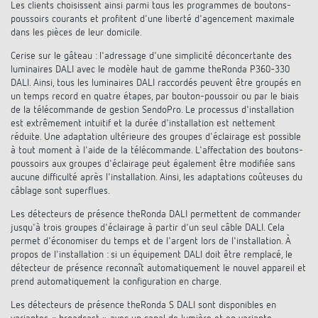
Les clients choisissent ainsi parmi tous les programmes de boutons-
Références
poussoirs courants et profitent d'une liberté d'agencement maximale
dans les pièces de leur domicile.
Application de Theben
Cerise sur le gâteau : l'adressage d'une simplicité déconcertante des
luminaires DALI avec le modèle haut de gamme theRonda P360-330
Télérupteur impulsionnel OKTO de Theben
DALI. Ainsi, tous les luminaires DALI raccordés peuvent être groupés en
un temps record en quatre étapes, par bouton-poussoir ou par le biais
de la télécommande de gestion SendoPro. Le processus d'installation
est extrêmement intuitif et la durée d'installation est nettement
réduite. Une adaptation ultérieure des groupes d'éclairage est possible
à tout moment à l'aide de la télécommande. L'affectation des boutons-
poussoirs aux groupes d'éclairage peut également être modifiée sans
aucune difficulté après l'installation. Ainsi, les adaptations coûteuses du
câblage sont superflues.
Les détecteurs de présence theRonda DALI permettent de commander
jusqu'à trois groupes d'éclairage à partir d'un seul câble DALI. Cela
permet d'économiser du temps et de l'argent lors de l'installation. À
propos de l'installation : si un équipement DALI doit être remplacé, le
détecteur de présence reconnaît automatiquement le nouvel appareil et
prend automatiquement la configuration en charge.
Les détecteurs de présence theRonda S DALI sont disponibles en