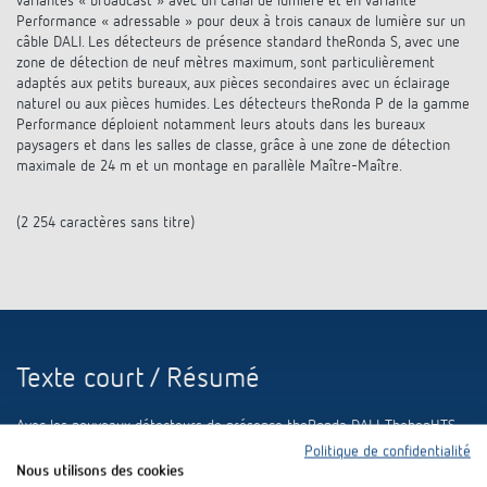
variantes « broadcast » avec un canal de lumière et en variante
Performance « adressable » pour deux à trois canaux de lumière sur un
câble DALI. Les détecteurs de présence standard theRonda S, avec une
zone de détection de neuf mètres maximum, sont particulièrement
adaptés aux petits bureaux, aux pièces secondaires avec un éclairage
naturel ou aux pièces humides. Les détecteurs theRonda P de la gamme
Performance déploient notamment leurs atouts dans les bureaux
paysagers et dans les salles de classe, grâce à une zone de détection
maximale de 24 m et un montage en parallèle Maître-Maître.
(2 254 caractères sans titre)
Texte court / Résumé
Avec les nouveaux détecteurs de présence theRonda DALI, ThebenHTS
permet la commande intelligente de la lumière à partir du système de
Politique de confidentialité
bus DALI. Les détecteurs de présence theRonda DALI peuvent être
Nous utilisons des cookies