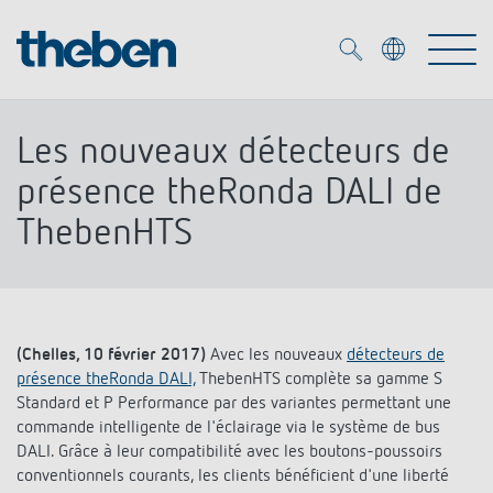
Merkzettel (
0
)
Les nouveaux détecteurs de
Produits
présence theRonda DALI de
ThebenHTS
OEM
KNX
Solutions
Smart Home
Solutions OEM
(Chelles, 10 février 2017)
Avec les nouveaux
détecteurs de
DALI
Service
présence theRonda DALI,
ThebenHTS complète sa gamme S
Experts OEM
Contrôle du temps et de la lumière
Standard et P Performance par des variantes permettant une
Détecteurs de présence et de mouvement
commande intelligente de l'éclairage via le système de bus
Références
Entreprise
Commande d'éclairage DALI-2
DALI. Grâce à leur compatibilité avec les boutons-poussoirs
Médiathèque
conventionnels courants, les clients bénéficient d'une liberté
Spots LED