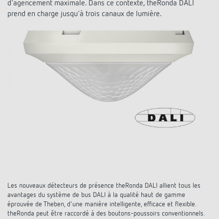
d'agencement maximale. Dans ce contexte, theRonda DALI
Systèmes KNX
Contact
Catalogues et prospectus
prend en charge jusqu'à trois canaux de lumière.
Theben AG
Contrôle du temps et de la lumière
Système pour maison intelligente
Commande de catalogue
Nouveautés
Recherche de produits
Régulation de chauffage
Hotline
LUXORliving
Séminaires
Coopérations
Médiathèque
Accessoires
Demande
Détecteurs de présence et de mouvement
Communiqué de presse
Durabilité
Quantum
Distribution dans le monde
Projecteur à LED
BIM-Portail
Design
Aide au Choix
Commutation et variation fiables des LED
Historique
Aérez correctement: les capteurs de CO2
de Theben
Les nouveaux détecteurs de présence theRonda DALI allient tous les
avantages du système de bus DALI à la qualité haut de gamme
Régulation de la température
éprouvée de Theben, d'une manière intelligente, efficace et flexible.
theRonda peut être raccordé à des boutons-poussoirs conventionnels.