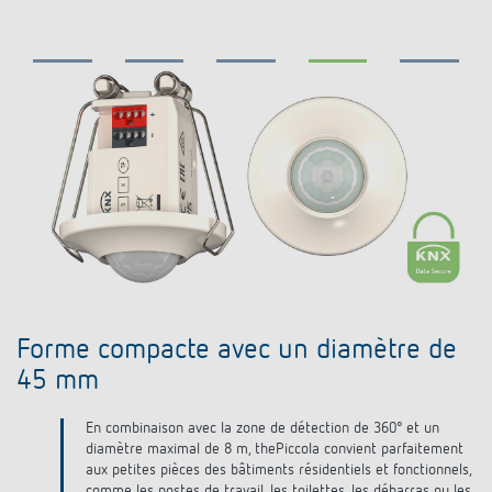
Systèmes KNX
Contact
Catalogues et prospectus
Theben AG
Contrôle du temps et de la lumière
Système pour maison intelligente
Commande de catalogue
Nouveautés
Recherche de produits
Régulation de chauffage
Hotline
LUXORliving
Séminaires
Coopérations
Médiathèque
Accessoires
Demande
Détecteurs de présence et de mouvement
Communiqué de presse
Durabilité
Quantum
Distribution dans le monde
Projecteur à LED
BIM-Portail
Design
Aide au Choix
Commutation et variation fiables des LED
Historique
Aérez correctement: les capteurs de CO2
Forme compacte avec un diamètre de
M
45 mm
de Theben
,
En combinaison avec la zone de détection de 360° et un
diamètre maximal de 8 m, thePiccola convient parfaitement
Régulation de la température
aux petites pièces des bâtiments résidentiels et fonctionnels,
comme les postes de travail, les toilettes, les débarras ou les