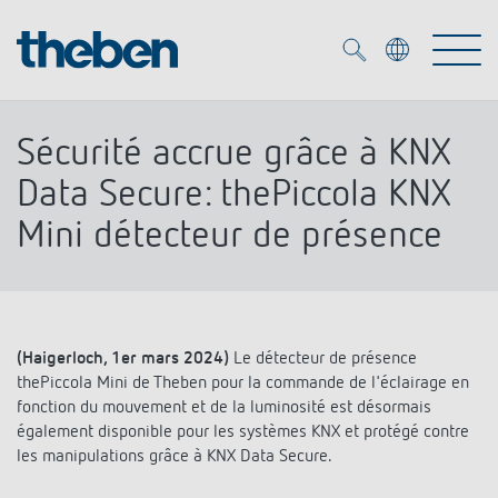
Merkzettel (
0
)
Sécurité accrue grâce à KNX
Produits
Data Secure: thePiccola KNX
Mini détecteur de présence
OEM
KNX
Solutions
Smart Home
Solutions OEM
(Haigerloch, 1er mars 2024)
Le détecteur de présence
DALI
Service
thePiccola Mini de Theben pour la commande de l'éclairage en
Experts OEM
Contrôle du temps et de la lumière
fonction du mouvement et de la luminosité est désormais
Détecteurs de présence et de mouvement
également disponible pour les systèmes KNX et protégé contre
Références
Entreprise
Commande d'éclairage DALI-2
les manipulations grâce à KNX Data Secure.
Médiathèque
Spots LED