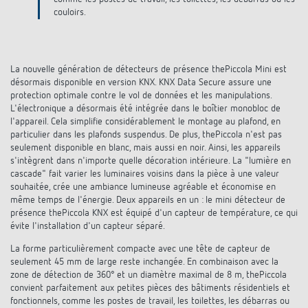
Références
couloirs.
Application de Theben
La nouvelle génération de détecteurs de présence thePiccola Mini est
Télérupteur impulsionnel OKTO de Theben
désormais disponible en version KNX. KNX Data Secure assure une
protection optimale contre le vol de données et les manipulations.
L'électronique a désormais été intégrée dans le boîtier monobloc de
l'appareil. Cela simplifie considérablement le montage au plafond, en
particulier dans les plafonds suspendus. De plus, thePiccola n'est pas
seulement disponible en blanc, mais aussi en noir. Ainsi, les appareils
s'intègrent dans n'importe quelle décoration intérieure. La "lumière en
cascade" fait varier les luminaires voisins dans la pièce à une valeur
souhaitée, crée une ambiance lumineuse agréable et économise en
même temps de l'énergie. Deux appareils en un : le mini détecteur de
présence thePiccola KNX est équipé d'un capteur de température, ce qui
évite l'installation d'un capteur séparé.
La forme particulièrement compacte avec une tête de capteur de
seulement 45 mm de large reste inchangée. En combinaison avec la
zone de détection de 360° et un diamètre maximal de 8 m, thePiccola
convient parfaitement aux petites pièces des bâtiments résidentiels et
fonctionnels, comme les postes de travail, les toilettes, les débarras ou