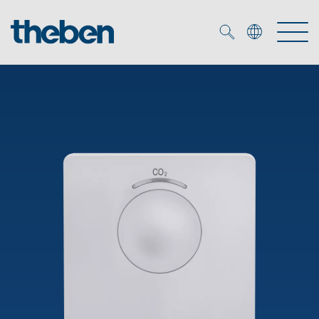
Merkzettel (
0
)
Produits
OEM
KNX
Solutions
Smart Home
Solutions OEM
DALI
Service
Experts OEM
Contrôle du temps et de la lumière
Détecteurs de présence et de mouvement
Références
Entreprise
Commande d'éclairage DALI-2
Médiathèque
Spots LED