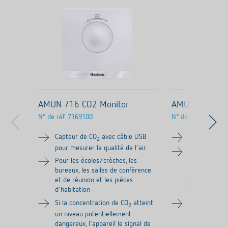
AMUN 716 CO2 Monitor
AMUN 716 SR
N° de réf.
7169100
N° de réf.
7160110
Capteur de CO
avec câble USB
Capteur de C
2
pour mesurer la qualité de l'air
Pour les sall
Pour les écoles/crèches, les
de réunion, le
bureaux, les salles de conférence
écoles/crèche
et de réunion et les pièces
passives et 
d'habitation
et les pièces 
Si la concentration de CO
atteint
Pour la comm
2
un niveau potentiellement
dangereux, l'appareil le signal de