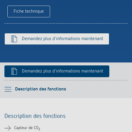
Références
Fiche technique
Application de Theben
Télérupteur impulsionnel OKTO de Theben
Demandez plus d'informations maintenant
Demandez plus d'informations maintenant
Veuillez sélectionner
Description des fonctions
Description des fonctions
Description des fonctions
Informations techniques
Capteur de CO
2