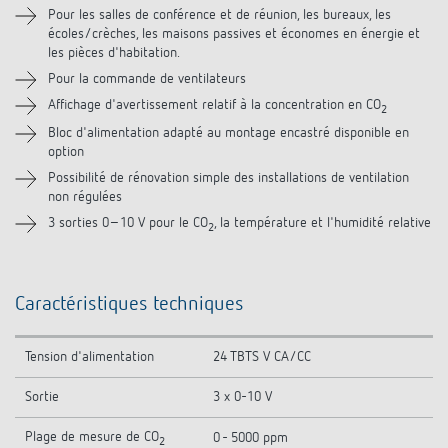
Téléchargements
Pour les salles de conférence et de réunion, les bureaux, les
écoles/crèches, les maisons passives et économes en énergie et
les pièces d'habitation.
Accessoires
Pour la commande de ventilateurs
Affichage d'avertissement relatif à la concentration en CO
Produits similaires
2
Bloc d'alimentation adapté au montage encastré disponible en
option
Possibilité de rénovation simple des installations de ventilation
non régulées
3 sorties 0–10 V pour le CO
, la température et l'humidité relative
2
Caractéristiques techniques
Tension d'alimentation
24 TBTS V CA/CC
Sortie
3 x 0-10 V
Plage de mesure de CO
0 - 5000 ppm
2