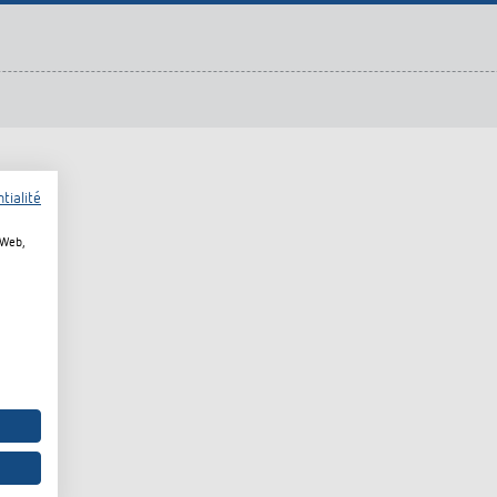
urg
hof Aspach : commande
rage sur mesure à haute
ité énergétique
ir plus
tialité
 Web,
TS)