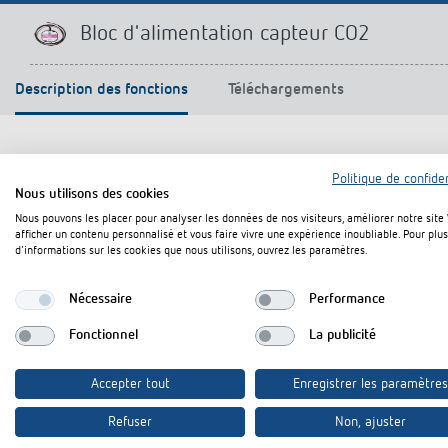
Offenb
Sonnen
Bloc d'alimentation capteur CO2
d'éclai
efficac
Description des fonctions
Téléchargements
En savo
Politique de confiden
Nous utilisons des cookies
Nous pouvons les placer pour analyser les données de nos visiteurs, améliorer notre site
Description des fonctions
afficher un contenu personnalisé et vous faire vivre une expérience inoubliable. Pour plus
d'informations sur les cookies que nous utilisons, ouvrez les paramètres.
Bloc d'alimentation pour montage encastré 24 V/12 W (TB
Nécessaire
Performance
Fonctionnel
La publicité
Accepter tout
Enregistrer les paramètres
Téléchargements
Refuser
Non, ajuster