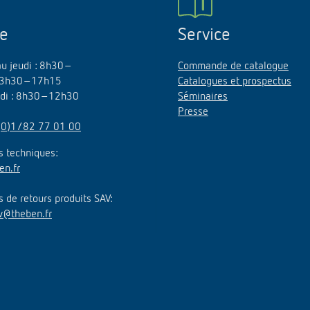
ne
Service
au jeudi : 8h30–
Commande de catalogue
3h30–17h15
Catalogues et prospectus
edi : 8h30–12h30
Séminaires
Presse
(0)1/82 77 01 00
 techniques:
en.fr
de retours produits SAV:
v@theben.fr