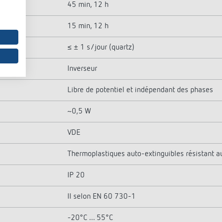
45 min, 12 h
15 min, 12 h
≤ ± 1 s/jour (quartz)
Inverseur
Libre de potentiel et indépendant des phases
~0,5 W
VDE
Thermoplastiques auto-extinguibles résistant 
IP 20
II selon EN 60 730-1
-20°C ... 55°C