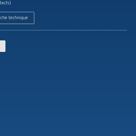
Theben
tacts)
Télécommandes pour détecteurs /
projecteurs
iche technique
Matériel de montage détecteurs /
projecteurs
En savoir plus
en
Télérupteur impulsionnel
OKTO de Theben