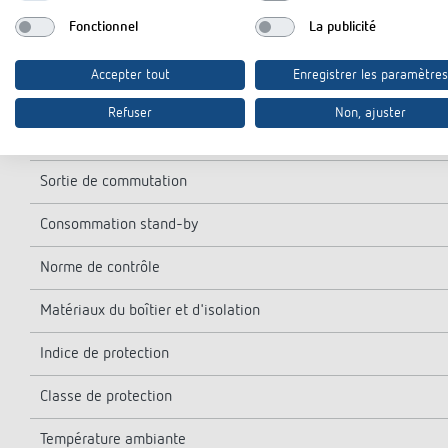
Période de commutation minimale
Fonctionnel
La publicité
Programmable toutes les
Accepter tout
Enregistrer les paramètres
Précision de marche à 25 °C
Refuser
Non, ajuster
Type de contact
Sortie de commutation
Consommation stand-by
Norme de contrôle
Matériaux du boîtier et d'isolation
Indice de protection
Classe de protection
Température ambiante