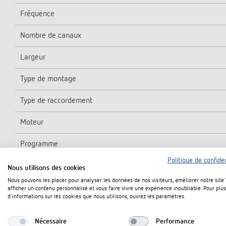
Fréquence
Nombre de canaux
Largeur
Type de montage
Type de raccordement
Moteur
Programme
Politique de confiden
Réserve de mémoire
Nous utilisons des cookies
Nous pouvons les placer pour analyser les données de nos visiteurs, améliorer notre site
Puissance de commutation à 250 V AC, cos φ = 1
afficher un contenu personnalisé et vous faire vivre une expérience inoubliable. Pour plus
d'informations sur les cookies que nous utilisons, ouvrez les paramètres.
Puissance de commutation à 250 V AC, cos φ = 0,6
Nécessaire
Performance