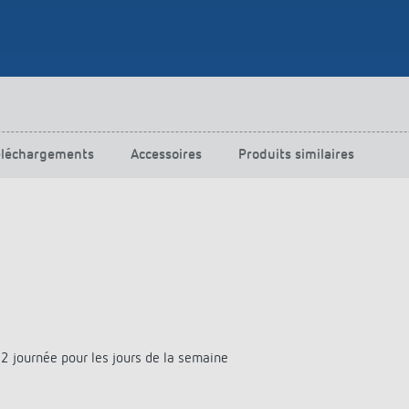
urg
hof Aspach : commande
rage sur mesure à haute
ité énergétique
ir plus
éléchargements
Accessoires
Produits similaires
 journée pour les jours de la semaine