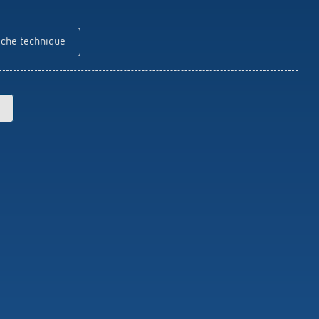
Theben
Télécommandes pour détecteurs /
projecteurs
iche technique
Matériel de montage détecteurs /
projecteurs
En savoir plus
en
Télérupteur impulsionnel
OKTO de Theben