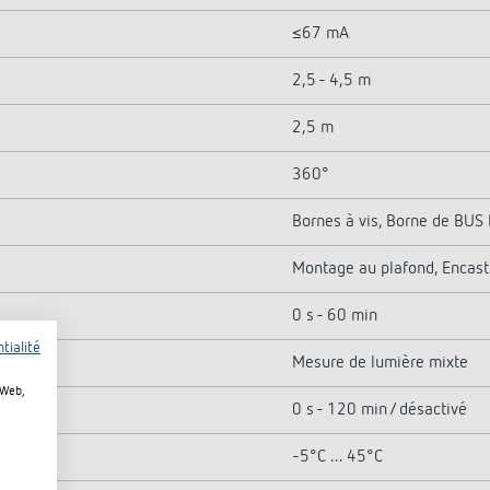
≤67 mA
2,5 - 4,5 m
2,5 m
360°
Bornes à vis, Borne de BUS
Montage au plafond, Encast
0 s - 60 min
tialité
Mesure de lumière mixte
 Web,
0 s - 120 min / désactivé
-5°C ... 45°C