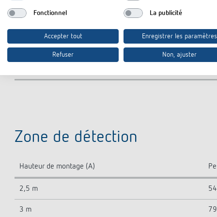
Zone de détection
Fonctionnel
La publicité
Couleur
Accepter tout
Enregistrer les paramètres
Plage de réglage de la température
Refuser
Non, ajuster
Indice de protection
Zone de détection
Hauteur de montage (A)
Pe
2,5 m
54
3 m
79