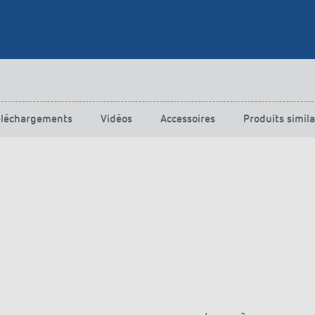
urg
hof Aspach : commande
rage sur mesure à haute
ité énergétique
ir plus
éléchargements
Vidéos
Accessoires
Produits simila