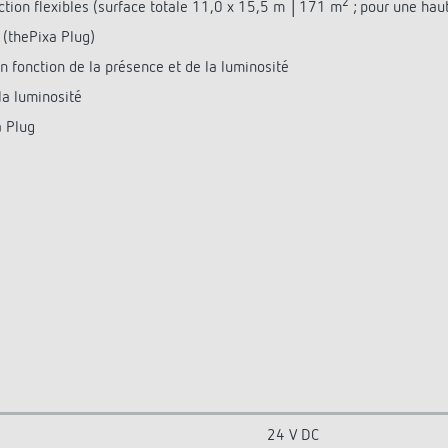
2
ction flexibles (surface totale 11,0 x 15,5 m │171 m
; pour une hau
i (thePixa Plug)
fonction de la présence et de la luminosité
la luminosité
a Plug
24 V DC