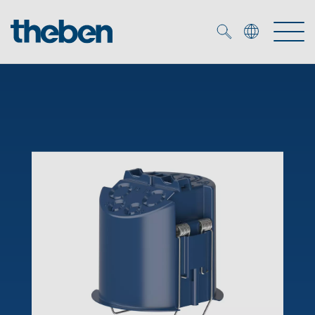
Merkzettel (
0
)
Produits
OEM
KNX
Solutions
Smart Home
Solutions OEM
DALI
Service
Experts OEM
Contrôle du temps et de la lumière
Détecteurs de présence et de mouvement
Références
Entreprise
Commande d'éclairage DALI-2
Médiathèque
Spots LED