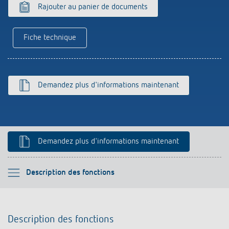
Références
Rajouter au panier de documents
Application de Theben
Fiche technique
Télérupteur impulsionnel OKTO de Theben
Demandez plus d'informations maintenant
Demandez plus d'informations maintenant
Veuillez sélectionner
Description des fonctions
Description des fonctions
Description des fonctions
Téléchargements