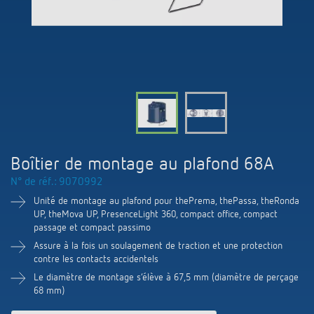
Systèmes KNX
Contact
Catalogues et prospectus
Theben AG
Contrôle du temps et de la lumière
Système pour maison intelligente
Commande de catalogue
Nouveautés
Recherche de produits
Régulation de chauffage
Hotline
LUXORliving
Séminaires
Coopérations
Médiathèque
Accessoires
Demande
Détecteurs de présence et de mouvement
Communiqué de presse
Durabilité
Quantum
Distribution dans le monde
Projecteur à LED
BIM-Portail
Boîtier de montage au plafond 68A
Design
Aide au Choix
N° de réf.: 9070992
Commutation et variation fiables des LED
Historique
Unité de montage au plafond pour thePrema, thePassa, theRonda
UP, theMova UP, PresenceLight 360, compact office, compact
Aérez correctement: les capteurs de CO2
passage et compact passimo
Assure à la fois un soulagement de traction et une protection
de Theben
contre les contacts accidentels
Le diamètre de montage s‘élève à 67,5 mm (diamètre de perçage
Régulation de la température
68 mm)