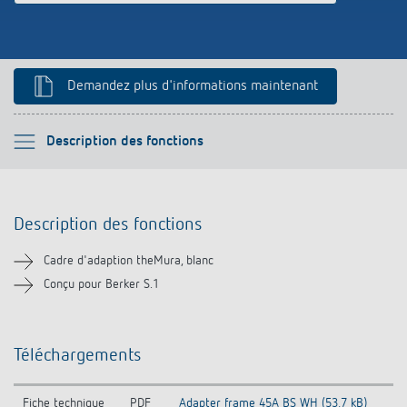
Références
Application de Theben
Demandez plus d'informations maintenant
Télérupteur impulsionnel OKTO de Theben
Veuillez sélectionner
Description des fonctions
Description des fonctions
Description des fonctions
Téléchargements
Cadre d'adaption theMura, blanc
Produits similaires
Conçu pour Berker S.1
Téléchargements
Fiche technique
PDF
Adapter frame 45A BS WH (53,7 kB)