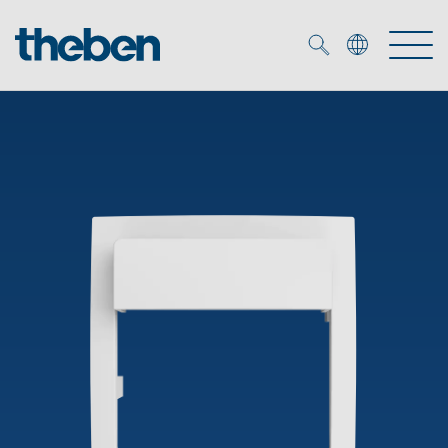
Merkzettel (
0
)
Produits
OEM
KNX
Solutions
Smart Home
Solutions OEM
DALI
Service
Experts OEM
Contrôle du temps et de la lumière
Détecteurs de présence et de mouvement
Références
Entreprise
Commande d'éclairage DALI-2
Médiathèque
Spots LED