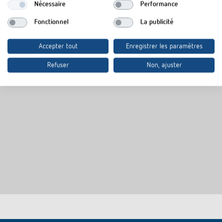
Nécessaire
Performance
Adapter frame 45A BJBSI WH
Adapter fram
Fonctionnel
La publicité
N° de réf.
9070788
N° de réf.
9070754
Cadre d'adaption theMura, blanc
Accepter tout
Enregistrer les paramètres
Conçu pour Busch-Jäger balance
Refuser
Non, ajuster
SI