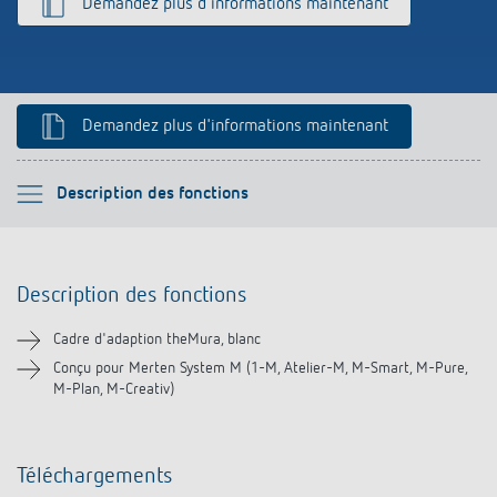
Demandez plus d'informations maintenant
Références
Application de Theben
Télérupteur impulsionnel OKTO de Theben
Demandez plus d'informations maintenant
Veuillez sélectionner
Description des fonctions
Description des fonctions
Description des fonctions
Téléchargements
Cadre d'adaption theMura, blanc
Produits similaires
Conçu pour Merten System M (1-M, Atelier-M, M-Smart, M-Pure,
M-Plan, M-Creativ)
Téléchargements