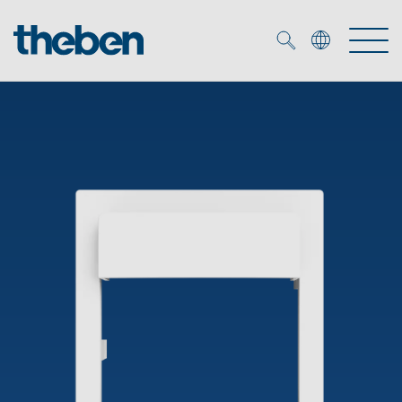
Merkzettel (
0
)
Produits
OEM
KNX
Solutions
Smart Home
Solutions OEM
DALI
Service
Experts OEM
Contrôle du temps et de la lumière
Détecteurs de présence et de mouvement
Références
Entreprise
Commande d'éclairage DALI-2
Médiathèque
Spots LED