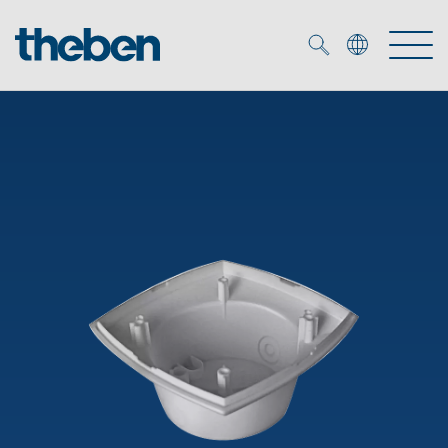
Merkzettel (
0
)
Produits
OEM
KNX
Solutions
Smart Home
Solutions OEM
DALI
Service
Experts OEM
Contrôle du temps et de la lumière
Détecteurs de présence et de mouvement
Références
Entreprise
Commande d'éclairage DALI-2
Médiathèque
Spots LED