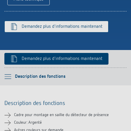
Références
Application de Theben
Demandez plus d'informations maintenant
Télérupteur impulsionnel OKTO de Theben
Demandez plus d'informations maintenant
Veuillez sélectionner
Description des fonctions
Description des fonctions
Description des fonctions
Téléchargements
Cadre pour montage en saillie du détecteur de présence
Produits similaires
Couleur: Argenté
Autres couleurs sur demande