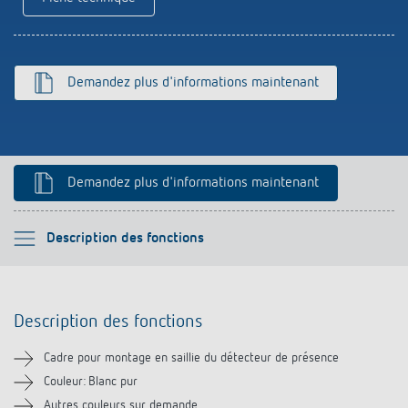
Références
Application de Theben
Demandez plus d'informations maintenant
Télérupteur impulsionnel OKTO de Theben
Demandez plus d'informations maintenant
Veuillez sélectionner
Description des fonctions
Description des fonctions
Description des fonctions
Téléchargements
Cadre pour montage en saillie du détecteur de présence
Produits similaires
Couleur: Blanc pur
Autres couleurs sur demande