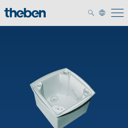
Merkzettel (
0
)
Produits
OEM
KNX
Solutions
Smart Home
Solutions OEM
DALI
Service
Experts OEM
Contrôle du temps et de la lumière
Détecteurs de présence et de mouvement
Références
Entreprise
Commande d'éclairage DALI-2
Médiathèque
Spots LED