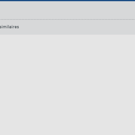
urg
hof Aspach : commande
rage sur mesure à haute
ité énergétique
similaires
ir plus