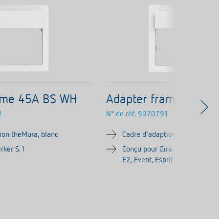
ame 45A BS WH
Adapter frame 45A 
2
N° de réf.
9070791
ion theMura, blanc
Cadre d'adaption theMura, bla
rker S.1
Conçu pour Gira System 55 (S
E2, Event, Esprit)