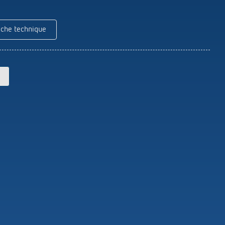
Theben
Télécommandes pour détecteurs /
projecteurs
iche technique
Matériel de montage détecteurs /
projecteurs
En savoir plus
en
Télérupteur impulsionnel
OKTO de Theben