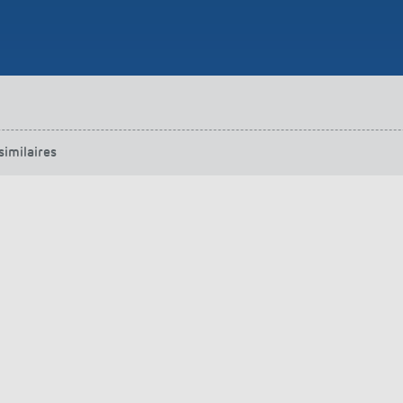
urg
hof Aspach : commande
rage sur mesure à haute
ité énergétique
ir plus
similaires