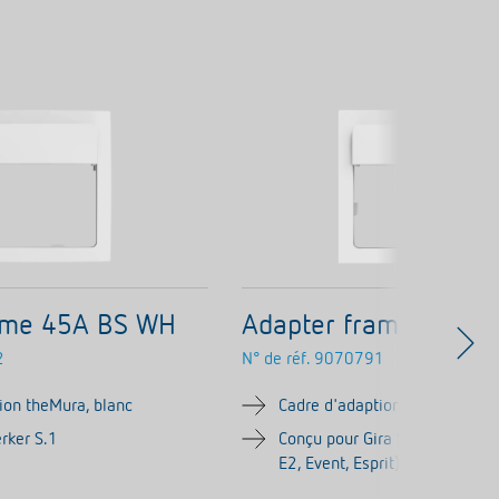
ame 45A BS WH
Adapter frame 45A 
2
N° de réf.
9070791
ion theMura, blanc
Cadre d'adaption theMura, bla
rker S.1
Conçu pour Gira System 55 (S
E2, Event, Esprit)