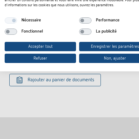
afficher un contenu personnalisé et vous faire vivre une expérience inoubliable. Pour plus
d'informations sur les cookies que nous utilisons, ouvrez les paramètres.
Nécessaire
Performance
Fonctionnel
La publicité
Téléchargements
Accepter tout
Enregistrer les paramètres
Fiche technique
PDF
Refuser
Non, ajuster
Rajouter au panier de documents