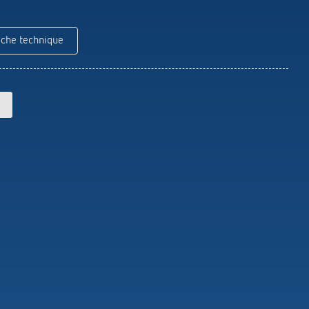
Theben
Télécommandes pour détecteurs /
projecteurs
iche technique
Matériel de montage détecteurs /
projecteurs
En savoir plus
en
Télérupteur impulsionnel
OKTO de Theben