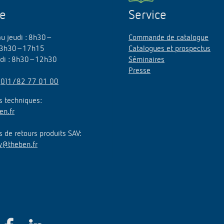
ne
Service
au jeudi : 8h30–
Commande de catalogue
3h30–17h15
Catalogues et prospectus
edi : 8h30–12h30
Séminaires
Presse
(0)1/82 77 01 00
 techniques:
en.fr
de retours produits SAV:
v@theben.fr