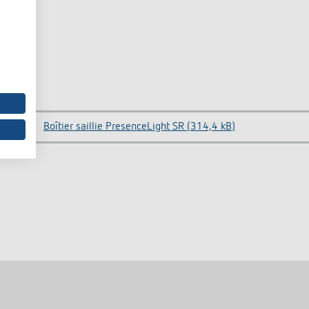
Boîtier saillie PresenceLight SR (314,4 kB)