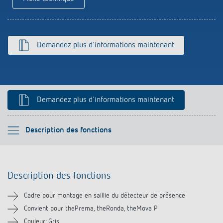
Références
Application de Theben
Demandez plus d'informations maintenant
Télérupteur impulsionnel OKTO de Theben
Demandez plus d'informations maintenant
Veuillez sélectionner
Description des fonctions
Description des fonctions
Description des fonctions
Téléchargements
Cadre pour montage en saillie du détecteur de présence
Produits similaires
Convient pour thePrema, theRonda, theMova P
Couleur: Gris