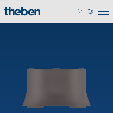
Merkzettel (
0
)
Produits
OEM
KNX
Solutions
Smart Home
Solutions OEM
DALI
Service
Experts OEM
Contrôle du temps et de la lumière
Détecteurs de présence et de mouvement
Références
Entreprise
Commande d'éclairage DALI-2
Médiathèque
Spots LED