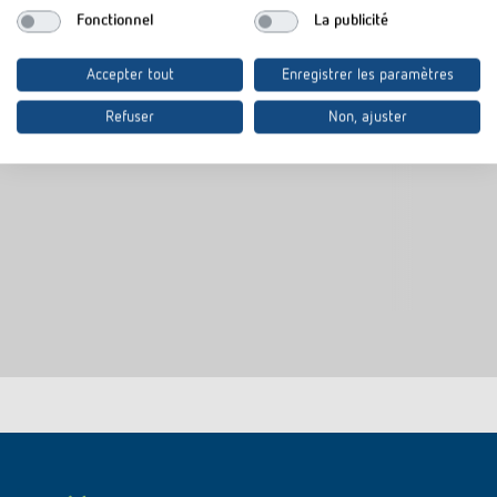
N° de réf.
9070788
N° de réf.
9070754
Fonctionnel
La publicité
Cadre d'adaption theMura, blanc
Conçu pour Busch-Jäger balance
Accepter tout
Enregistrer les paramètres
SI
Refuser
Non, ajuster