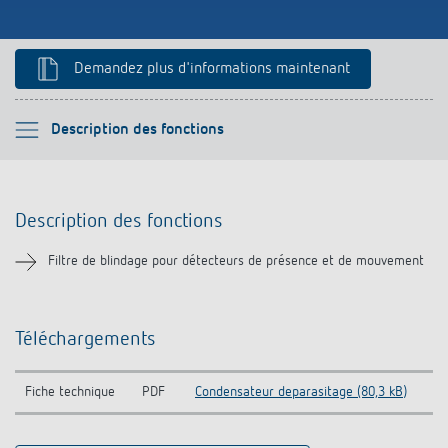
Références
Application de Theben
Demandez plus d'informations maintenant
Télérupteur impulsionnel OKTO de Theben
Veuillez sélectionner
Description des fonctions
Description des fonctions
Description des fonctions
Téléchargements
Filtre de blindage pour détecteurs de présence et de mouvement
Produits similaires
Téléchargements
Fiche technique
PDF
Condensateur deparasitage (80,3 kB)