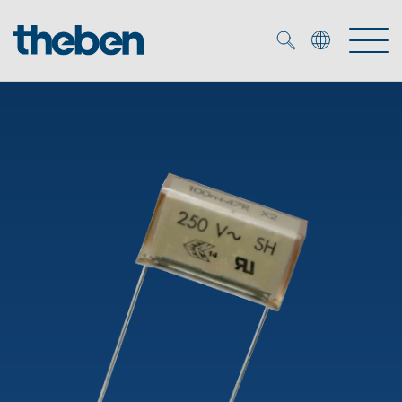
Merkzettel (
0
)
Produits
OEM
KNX
Solutions
Smart Home
Solutions OEM
DALI
Service
Experts OEM
Contrôle du temps et de la lumière
Détecteurs de présence et de mouvement
Références
Entreprise
Commande d'éclairage DALI-2
Médiathèque
Spots LED