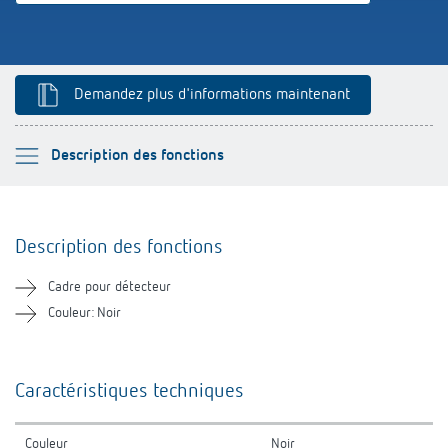
Références
Application de Theben
Demandez plus d'informations maintenant
Télérupteur impulsionnel OKTO de Theben
Veuillez sélectionner
Description des fonctions
Description des fonctions
Description des fonctions
Informations techniques
Cadre pour détecteur
Téléchargements
Couleur: Noir
Produits similaires
Caractéristiques techniques
Couleur
Noir