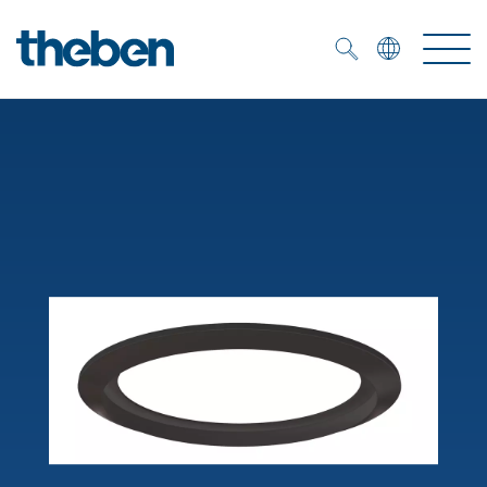
Merkzettel (
0
)
Produits
OEM
KNX
Solutions
Smart Home
Solutions OEM
DALI
Service
Experts OEM
Contrôle du temps et de la lumière
Détecteurs de présence et de mouvement
Références
Entreprise
Commande d'éclairage DALI-2
Médiathèque
Spots LED