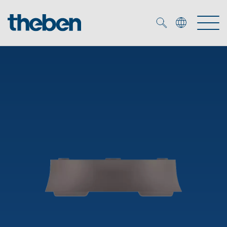
Merkzettel (
0
)
Produits
OEM
KNX
Solutions
Smart Home
Solutions OEM
DALI
Service
Experts OEM
Contrôle du temps et de la lumière
Détecteurs de présence et de mouvement
Références
Entreprise
Commande d'éclairage DALI-2
Médiathèque
Spots LED