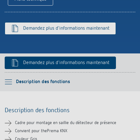
Références
Application de Theben
Demandez plus d'informations maintenant
Télérupteur impulsionnel OKTO de Theben
Demandez plus d'informations maintenant
Veuillez sélectionner
Description des fonctions
Description des fonctions
Description des fonctions
Téléchargements
Cadre pour montage en saillie du détecteur de présence
Produits similaires
Convient pour thePrema KNX
Couleur: Gris