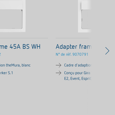
ame 45A BS WH
Adapter frame 45A 
2
N° de réf.
9070791
ion theMura, blanc
Cadre d'adaption theMura, bla
rker S.1
Conçu pour Gira System 55 (S
E2, Event, Esprit)