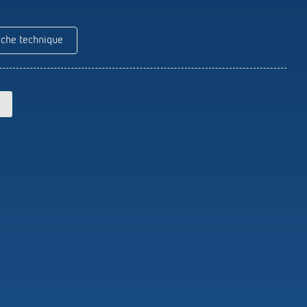
Theben
Télécommandes pour détecteurs /
projecteurs
iche technique
Matériel de montage détecteurs /
projecteurs
En savoir plus
en
Télérupteur impulsionnel
OKTO de Theben