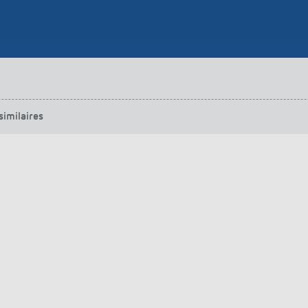
urg
hof Aspach : commande
rage sur mesure à haute
ité énergétique
ir plus
similaires