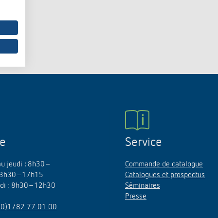
urg
hof Aspach : commande
rage sur mesure à haute
ité énergétique
ir plus
ne
Service
au jeudi : 8h30–
Commande de catalogue
3h30–17h15
Catalogues et prospectus
edi : 8h30–12h30
Séminaires
Presse
(0)1/82 77 01 00