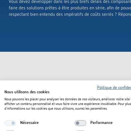
Vous devez développer dans les plus brefs délais des composant
Spots LED sans détecteur de
Une car
Horlog
Know-how
faire des solutions prêtes à être produites en série, afin de pouv
mouvement
Livre a
respectant bien entendu des impératifs de coûts serrés ? Répond
Minuter
Applications
theLeda D
l'autom
Variate
Matrice de sélection
theLeda S
100 yea
En savo
Points forts du produit
d'entre
En savoir plus
En savo
Régulation de la
Référe
température
Consei
Garonn
Thermostats d'ambiance
Des sol
Thermostats à horloge numérique
pour le
Thermostats à horloge analogique
Politique de confiden
travail
Nous utilisons des cookies
FAQ
Ensche
Nous pouvons les placer pour analyser les données de nos visiteurs, améliorer notre site
afficher un contenu personnalisé et vous faire vivre une expérience inoubliable. Pour plus
Des sol
d'informations sur les cookies que nous utilisons, ouvrez les paramètres.
énergét
de bure
Nécessaire
Performance
GeneSy