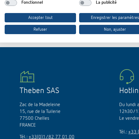
Offenb
Fonctionnel
La publicité
Sonnen
d'éclai
Accepter tout
Enregistrer les paramètres
efficac
Refuser
Non, ajuster
En savo
Theben SAS
Hotli
Zac de la Madeleine
Du lundi 
15, rue de la Tuilerie
12h30/1
77500 Chelles
Le vendr
FRANCE
Tél.:
+33 
Tél.:
+33(0)1/82 77 01 00