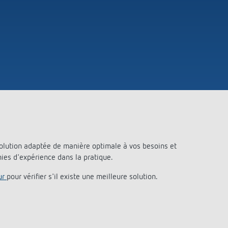
Theben
Télécommandes pour détecteurs /
projecteurs
Matériel de montage détecteurs /
projecteurs
En savoir plus
en
Télérupteur impulsionnel
OKTO de Theben
lution adaptée de manière optimale à vos besoins et
ies d'expérience dans la pratique.
ur
pour vérifier s'il existe une meilleure solution.