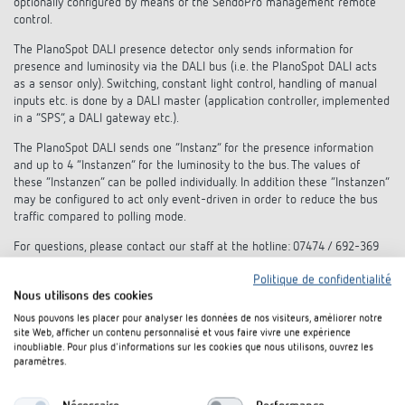
optionally configured by means of the SendoPro management remote
Références
control.
The PlanoSpot DALI presence detector only sends information for
Application de Theben
presence and luminosity via the DALI bus (i.e. the PlanoSpot DALI acts
as a sensor only). Switching, constant light control, handling of manual
inputs etc. is done by a DALI master (application controller, implemented
Télérupteur impulsionnel OKTO de Theben
in a “SPS”, a DALI gateway etc.).
The PlanoSpot DALI sends one “Instanz” for the presence information
and up to 4 “Instanzen” for the luminosity to the bus. The values of
these “Instanzen” can be polled individually. In addition these “Instanzen”
may be configured to act only event-driven in order to reduce the bus
traffic compared to polling mode.
For questions, please contact our staff at the hotline: 07474 / 692-369
Politique de confidentialité
Nous utilisons des cookies
Nous pouvons les placer pour analyser les données de nos visiteurs, améliorer notre
data sheet
site Web, afficher un contenu personnalisé et vous faire vivre une expérience
inoubliable. Pour plus d'informations sur les cookies que nous utilisons, ouvrez les
paramètres.