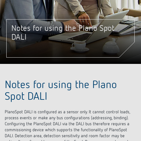
Systèmes KNX
Contact
Catalogues et prospectus
Theben AG
Contrôle du temps et de la lumière
Système pour maison intelligente
Commande de catalogue
Nouveautés
Notes for using the Plano Spot
Recherche de produits
Régulation de chauffage
Hotline
LUXORliving
DALI
Séminaires
Coopérations
Médiathèque
Accessoires
Demande
Détecteurs de présence et de mouvement
Communiqué de presse
Durabilité
Quantum
Distribution dans le monde
Projecteur à LED
BIM-Portail
Design
Aide au Choix
Commutation et variation fiables des LED
Notes for using the Plano
Historique
Spot DALI
Aérez correctement: les capteurs de CO2
PlanoSpot DALI is configured as a sensor only. It cannot control loads,
de Theben
process events or make any bus configurations (addressing, binding).
Configuring the PlanoSpot DALI via the DALI bus therefore requires a
Régulation de la température
commissioning device which supports the functionality of PlanoSpot
DALI. Detection area, detection sensitivity and room factor may be