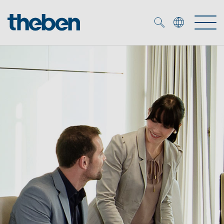
Merkzettel (
0
)
Produits
OEM
KNX
Solutions
Smart Home
Solutions OEM
DALI
Service
Experts OEM
Contrôle du temps et de la lumière
Détecteurs de présence et de mouvement
Références
Entreprise
Commande d'éclairage DALI-2
Médiathèque
Spots LED