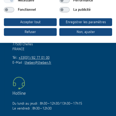
Nécessaire
Performance
Fonctionnel
La publicité
Accepter tout
Enregistrer les paramètres
Theben SAS
Refuser
Non, ajuster
Zac de la Madeleine
15, rue de la Tuilerie
77500 Chelles
FRANCE
Tél.:
+33(0)1/82 77 01 00
E-Mail :
theben@theben.fr
Hotline
Du lundi au jeudi : 8h30–12h30/13h30–17h15
Le vendredi : 8h30–12h30