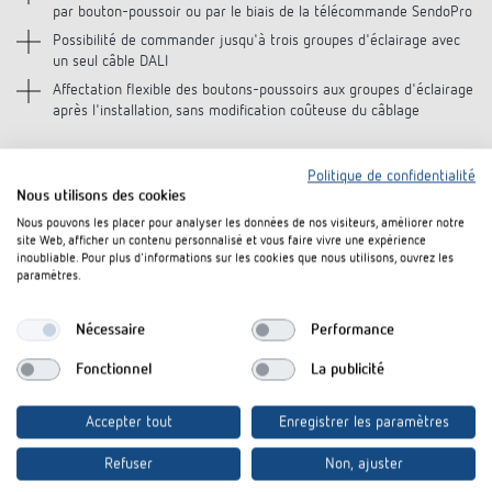
par bouton-poussoir ou par le biais de la télécommande SendoPro
Possibilité de commander jusqu'à trois groupes d'éclairage avec
un seul câble DALI
Affectation flexible des boutons-poussoirs aux groupes d'éclairage
après l'installation, sans modification coûteuse du câblage
Politique de confidentialité
Nous utilisons des cookies
Informations supplémentaires :
Nous pouvons les placer pour analyser les données de nos visiteurs, améliorer notre
site Web, afficher un contenu personnalisé et vous faire vivre une expérience
theRonda S360-110 DALI UP WH (2080580, broadcast)
inoubliable. Pour plus d'informations sur les cookies que nous utilisons, ouvrez les
paramètres.
theRonda P360-110 DALI UP WH (2080040, broadcast)
theRonda P360-330 DALI UP WH (2080045, adressierbar)
Nécessaire
Performance
Fonctionnel
La publicité
Accepter tout
Enregistrer les paramètres
Téléchargez la brochure en PDF:
Refuser
Non, ajuster