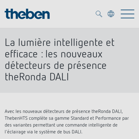
Merkzettel (
0
)
La lumière intelligente et
Produits
efficace : les nouveaux
détecteurs de présence
OEM
KNX
theRonda DALI
Solutions
Smart Home
Solutions OEM
DALI
Service
Experts OEM
Contrôle du temps et de la lumière
Avec les nouveaux détecteurs de présence theRonda DALI,
ThebenHTS complète sa gamme Standard et Performance par
Détecteurs de présence et de mouvement
Références
des variantes permettant une commande intelligente de
Entreprise
Commande d'éclairage DALI-2
Médiathèque
l'éclairage via le système de bus DALI.
Spots LED