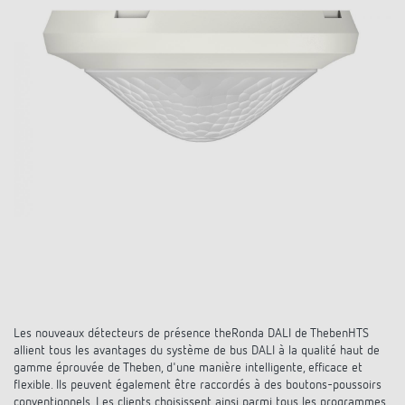
Systèmes KNX
Contact
Catalogues et prospectus
Theben AG
Contrôle du temps et de la lumière
Système pour maison intelligente
Commande de catalogue
Nouveautés
Recherche de produits
Régulation de chauffage
Hotline
LUXORliving
Séminaires
Coopérations
Médiathèque
Accessoires
Demande
Détecteurs de présence et de mouvement
Communiqué de presse
Durabilité
Quantum
Distribution dans le monde
Projecteur à LED
BIM-Portail
Design
Aide au Choix
Commutation et variation fiables des LED
Historique
Aérez correctement: les capteurs de CO2
de Theben
Les nouveaux détecteurs de présence theRonda DALI de ThebenHTS
allient tous les avantages du système de bus DALI à la qualité haut de
gamme éprouvée de Theben, d'une manière intelligente, efficace et
Régulation de la température
flexible. Ils peuvent également être raccordés à des boutons-poussoirs
conventionnels. Les clients choisissent ainsi parmi tous les programmes