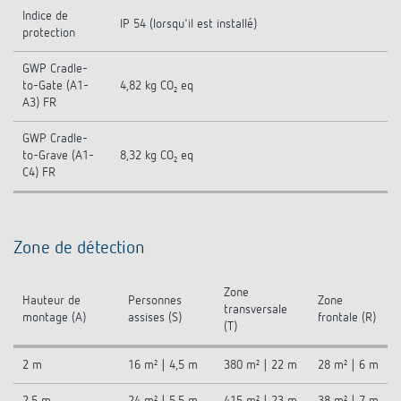
Indice de
IP 54 (lorsqu'il est installé)
protection
GWP Cradle-
to-Gate (A1-
4,82 kg CO₂ eq
A3) FR
GWP Cradle-
to-Grave (A1-
8,32 kg CO₂ eq
C4) FR
Zone de détection
Zone
Hauteur de
Personnes
Zone
transversale
montage (A)
assises (S)
frontale (R)
(T)
2 m
16 m² | 4,5 m
380 m² | 22 m
28 m² | 6 m