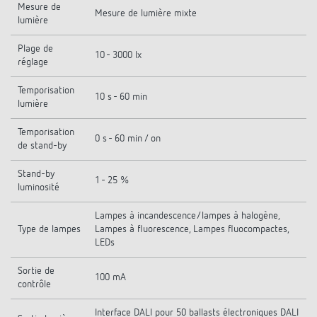
Mesure de
Mesure de lumière mixte
lumière
Plage de
10 - 3000 lx
réglage
Temporisation
10 s - 60 min
lumière
Temporisation
0 s - 60 min / on
de stand-by
Stand-by
1 - 25 %
luminosité
Lampes à incandescence/lampes à halogène,
Type de lampes
Lampes à fluorescence, Lampes fluocompactes,
LEDs
Sortie de
100 mA
contrôle
Interface DALI pour 50 ballasts électroniques DALI