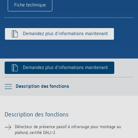
Références
Fiche technique
Application de Theben
Demandez plus d'informations maintenant
Télérupteur impulsionnel OKTO de Theben
Demandez plus d'informations maintenant
Veuillez sélectionner
Description des fonctions
Description des fonctions
Description des fonctions
Informations techniques
Détecteur de présence passif à infrarouge pour montage au
plafond, certifié DALI-2
Téléchargements