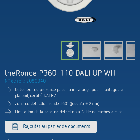
Systèmes KNX
Contact
Catalogues et prospectus
Theben AG
Contrôle du temps et de la lumière
Système pour maison intelligente
Commande de catalogue
Nouveautés
Recherche de produits
Régulation de chauffage
Hotline
LUXORliving
Séminaires
Coopérations
Médiathèque
Accessoires
Demande
Détecteurs de présence et de mouvement
Communiqué de presse
Durabilité
Quantum
Distribution dans le monde
Projecteur à LED
BIM-Portail
theRonda P360-110 DALI UP WH
Design
Aide au Choix
N° de réf.: 2080040
Commutation et variation fiables des LED
Historique
Détecteur de présence passif à infrarouge pour montage au
plafond, certifié DALI-2
Aérez correctement: les capteurs de CO2
Zone de détection ronde 360° (jusqu'à Ø 24 m)
Limitation de la zone de détection à l'aide de caches à clips
de Theben
Rajouter au panier de documents
Régulation de la température