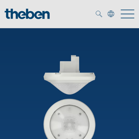
Merkzettel (
0
)
Produits
OEM
KNX
Solutions
Smart Home
Solutions OEM
DALI
Service
Experts OEM
Contrôle du temps et de la lumière
Détecteurs de présence et de mouvement
Références
Entreprise
Commande d'éclairage DALI-2
Médiathèque
Spots LED