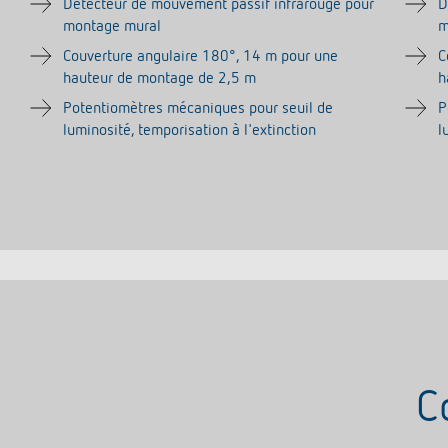
Détecteur de mouvement passif infrarouge pour
D
montage mural
m
Couverture angulaire 180°, 14 m pour une
C
hauteur de montage de 2,5 m
h
Potentiomètres mécaniques pour seuil de
P
luminosité, temporisation à l'extinction
l
C