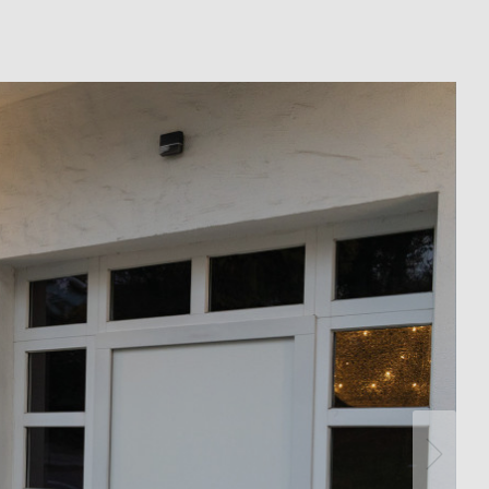
Theben
Télécommandes pour détecteurs /
projecteurs
Matériel de montage détecteurs /
projecteurs
En savoir plus
en
Télérupteur impulsionnel
OKTO de Theben