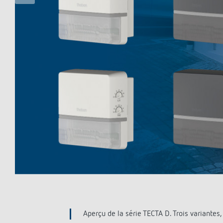
Offenb
Sonnen
d'éclai
efficac
En savo
spaces extérieurs.