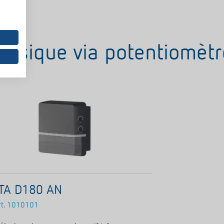
lassique via potentiomètr
TA D180 AN
t.
1010101