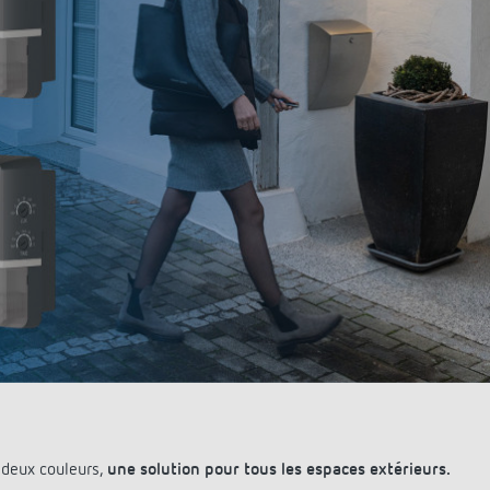
urg
hof Aspach : commande
rage sur mesure à haute
ité énergétique
ir plus
Les routes, les trottoirs ou 