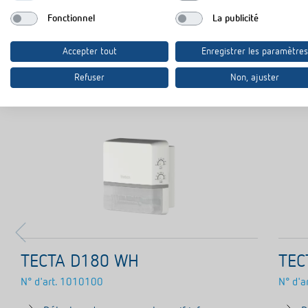
Fonctionnel
La publicité
Accepter tout
Enregistrer les paramètres
C
Refuser
Non, ajuster
TECTA D180 WH
TEC
N° d'art.
1010100
N° d'ar