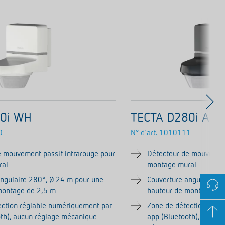
0i WH
TECTA D280i AN
0
N° d'art.
1010111
e mouvement passif infrarouge pour
Détecteur de mouvement
ral
montage mural
angulaire 280°, Ø 24 m pour une
Couverture angulaire 2
montage de 2,5 m
hauteur de montage de
ection réglable numériquement par
Zone de détection régl
oth), aucun réglage mécanique
app (Bluetooth), aucun