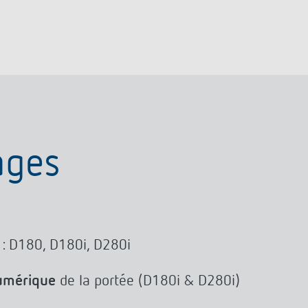
ages
 : D180, D180i, D280i
umérique
de la portée (D180i & D280i)