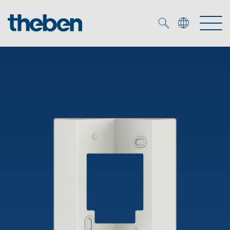
Merkzettel (
0
)
Produits
OEM
KNX
Solutions
Smart Home
Solutions OEM
DALI
Service
Experts OEM
Contrôle du temps et de la lumière
Détecteurs de présence et de mouvement
Références
Entreprise
Commande d'éclairage DALI-2
Médiathèque
Spots LED