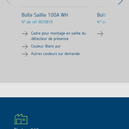
Boîte Saillie 100A WH
Boîte Saillie 
N° de réf.
9070819
N° de réf.
9070986
Cadre pour montage en saillie du
Plaque d'ada
détecteur de présence
détecteur d
Couleur: Blanc pur
Autres couleurs sur demande