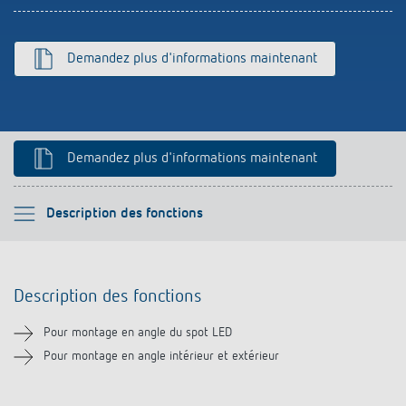
Références
Application de Theben
Demandez plus d'informations maintenant
Télérupteur impulsionnel OKTO de Theben
Demandez plus d'informations maintenant
Veuillez sélectionner
Description des fonctions
Description des fonctions
Description des fonctions
Téléchargements
Pour montage en angle du spot LED
Produits similaires
Pour montage en angle intérieur et extérieur