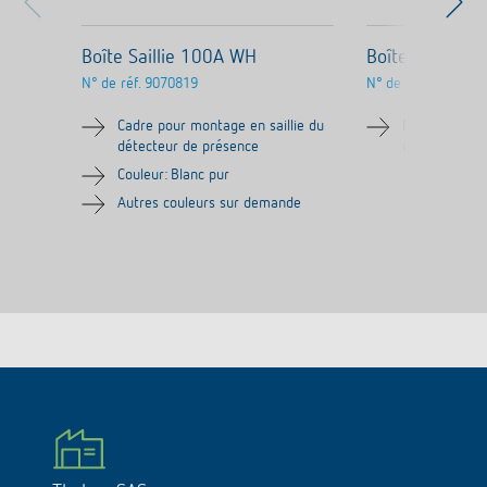
Boîte Saillie 100A WH
Boîte Saillie 
N° de réf.
9070819
N° de réf.
9070986
Cadre pour montage en saillie du
Plaque d'ada
détecteur de présence
détecteur d
Couleur: Blanc pur
Autres couleurs sur demande