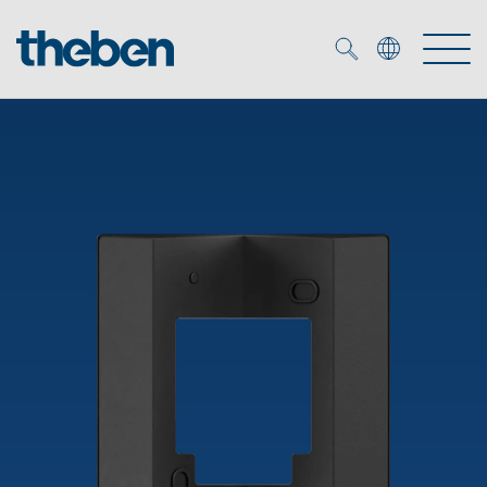
Merkzettel (
0
)
Produits
OEM
KNX
Solutions
Smart Home
Solutions OEM
DALI
Service
Experts OEM
Contrôle du temps et de la lumière
Détecteurs de présence et de mouvement
Références
Entreprise
Commande d'éclairage DALI-2
Médiathèque
Spots LED