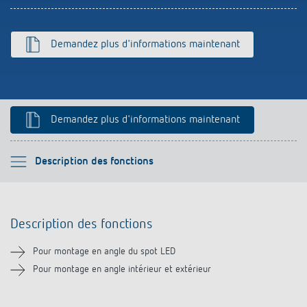
Références
Application de Theben
Demandez plus d'informations maintenant
Télérupteur impulsionnel OKTO de Theben
Demandez plus d'informations maintenant
Veuillez sélectionner
Description des fonctions
Description des fonctions
Description des fonctions
Téléchargements
Pour montage en angle du spot LED
Produits similaires
Pour montage en angle intérieur et extérieur