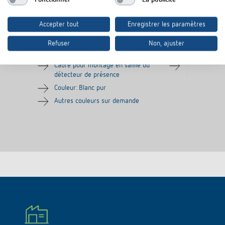
Accepter tout
Enregistrer les paramètres
Boîte Saillie 100A WH
Boîte Saillie 
Refuser
Non, ajuster
N° de réf.
9070819
N° de réf.
9070986
Cadre pour montage en saillie du
Plaque d'ada
détecteur de présence
détecteur d
Couleur: Blanc pur
Autres couleurs sur demande