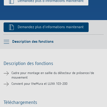
Demandez plus d'informations maintenant
Références
Application de Theben
Télérupteur impulsionnel OKTO de Theben
Demandez plus d'informations maintenant
Veuillez sélectionner
Description des fonctions
Description des fonctions
Description des fonctions
Téléchargements
Cadre pour montage en saillie du détecteur de présence/de
mouvement
Produits similaires
Convient pour theMura et LUXA 103-200
Téléchargements