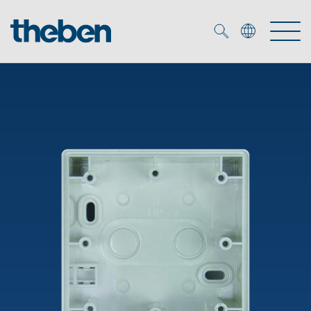
Merkzettel (
0
)
Produits
OEM
KNX
Solutions
Smart Home
Solutions OEM
DALI
Service
Experts OEM
Contrôle du temps et de la lumière
Détecteurs de présence et de mouvement
Références
Entreprise
Commande d'éclairage DALI-2
Médiathèque
Spots LED