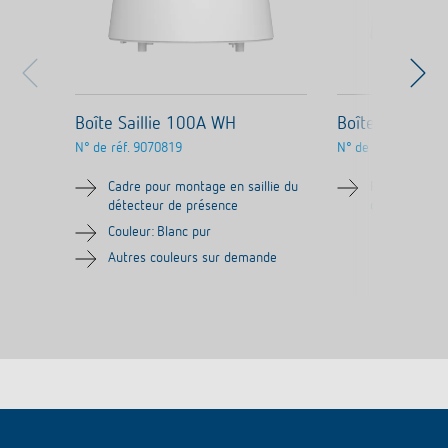
Boîte Saillie 100A WH
Boîte Saillie 
N° de réf.
9070819
N° de réf.
9070986
Cadre pour montage en saillie du
Plaque d'ada
détecteur de présence
détecteur d
Couleur: Blanc pur
Autres couleurs sur demande