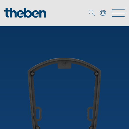
Merkzettel (
0
)
Produits
OEM
KNX
Solutions
Smart Home
Solutions OEM
DALI
Service
Experts OEM
Contrôle du temps et de la lumière
Détecteurs de présence et de mouvement
Références
Entreprise
Commande d'éclairage DALI-2
Médiathèque
Spots LED