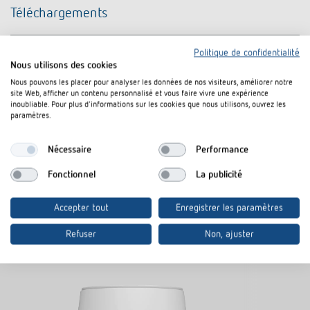
Téléchargements
Fiche
Entretoise pour fixation murale theLuxa S
Politique de confidentialité
PDF
technique
BK (313,6 kB)
Nous utilisons des cookies
Nous pouvons les placer pour analyser les données de nos visiteurs, améliorer notre
site Web, afficher un contenu personnalisé et vous faire vivre une expérience
inoubliable. Pour plus d'informations sur les cookies que nous utilisons, ouvrez les
Rajouter au panier de documents
paramètres.
Nécessaire
Performance
Fonctionnel
La publicité
Accepter tout
Enregistrer les paramètres
Produits similaires
Refuser
Non, ajuster