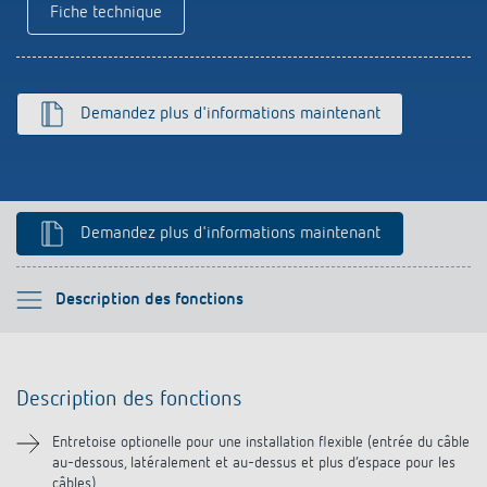
Fiche technique
Références
Application de Theben
Demandez plus d'informations maintenant
Télérupteur impulsionnel OKTO de Theben
Demandez plus d'informations maintenant
Veuillez sélectionner
Description des fonctions
Description des fonctions
Description des fonctions
Téléchargements
Entretoise optionelle pour une installation flexible (entrée du câble
au-dessous, latéralement et au-dessus et plus d‘espace pour les
Produits similaires
câbles)