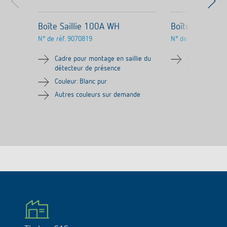
Boîte Saillie 100A WH
Boîte Saillie 
N° de réf.
9070819
N° de réf.
9070986
Cadre pour montage en saillie du
Plaque d'ada
détecteur de présence
détecteur d
Couleur: Blanc pur
Autres couleurs sur demande