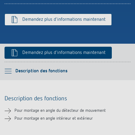
Références
Application de Theben
Demandez plus d'informations maintenant
Télérupteur impulsionnel OKTO de Theben
Demandez plus d'informations maintenant
Veuillez sélectionner
Description des fonctions
Description des fonctions
Description des fonctions
Téléchargements
Pour montage en angle du détecteur de mouvement
Produits similaires
Pour montage en angle intérieur et extérieur