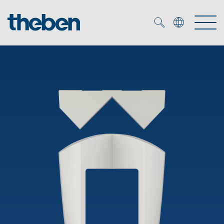
Merkzettel (
0
)
Produits
OEM
KNX
Solutions
Smart Home
Solutions OEM
DALI
Service
Experts OEM
Contrôle du temps et de la lumière
Détecteurs de présence et de mouvement
Références
Entreprise
Commande d'éclairage DALI-2
Médiathèque
Spots LED