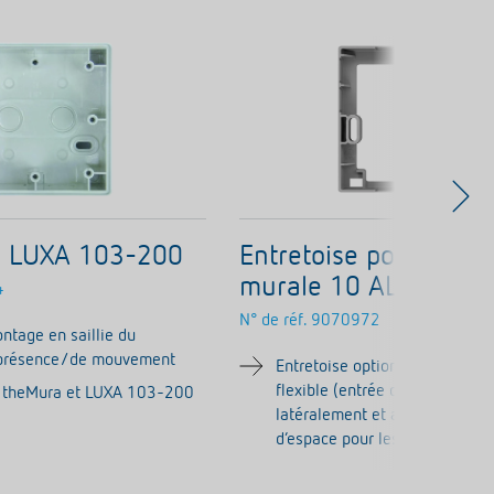
ie LUXA 103-200
Entretoise pour fixati
murale 10 AL
4
N° de réf.
9070972
ntage en saillie du
 présence/de mouvement
Entretoise optionelle pour une 
flexible (entrée du câble au-d
r theMura et LUXA 103-200
latéralement et au-dessus et 
d‘espace pour les câbles)