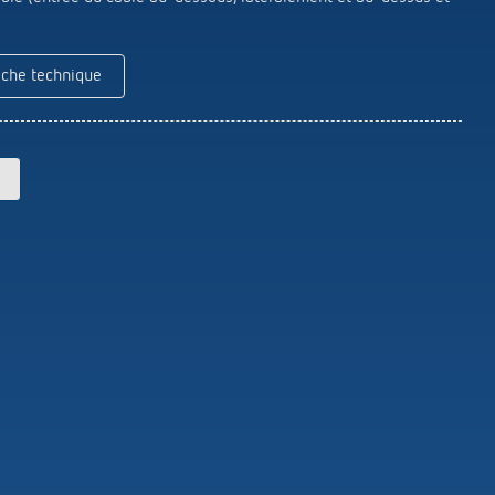
Theben
Télécommandes pour détecteurs /
projecteurs
iche technique
Matériel de montage détecteurs /
projecteurs
En savoir plus
en
Télérupteur impulsionnel
OKTO de Theben