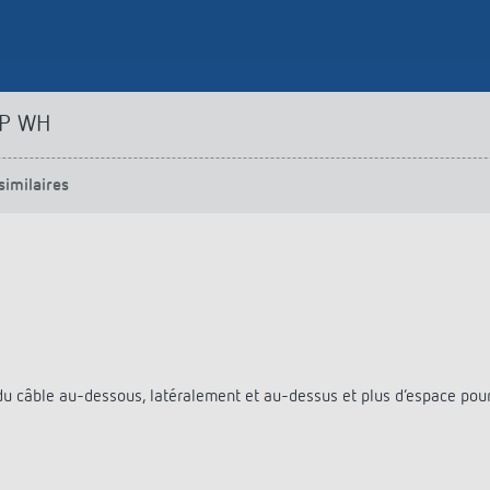
urg
hof Aspach : commande
rage sur mesure à haute
ité énergétique
ir plus
 P WH
similaires
e du câble au-dessous, latéralement et au-dessus et plus d‘espace pour