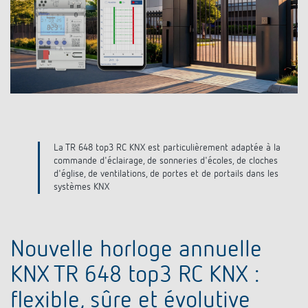
Systèmes KNX
Contact
Catalogues et prospectus
Theben AG
Contrôle du temps et de la lumière
Système pour maison intelligente
Commande de catalogue
Nouveautés
Recherche de produits
Régulation de chauffage
Hotline
LUXORliving
Séminaires
Coopérations
Médiathèque
Accessoires
Demande
Détecteurs de présence et de mouvement
Communiqué de presse
Durabilité
Quantum
Distribution dans le monde
Projecteur à LED
La TR 648 top3 RC KNX est particulièrement adaptée à la
BIM-Portail
Design
commande d'éclairage, de sonneries d'écoles, de cloches
Aide au Choix
d'église, de ventilations, de portes et de portails dans les
Commutation et variation fiables des LED
systèmes KNX
Historique
Aérez correctement: les capteurs de CO2
Nouvelle horloge annuelle
de Theben
KNX TR 648 top3 RC KNX :
Régulation de la température
flexible, sûre et évolutive