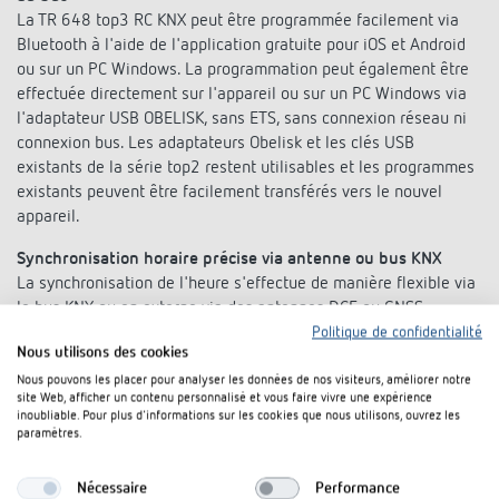
La TR 648 top3 RC KNX peut être programmée facilement via
Bluetooth à l'aide de l'application gratuite pour iOS et Android
ou sur un PC Windows. La programmation peut également être
effectuée directement sur l'appareil ou sur un PC Windows via
l'adaptateur USB OBELISK, sans ETS, sans connexion réseau ni
connexion bus. Les adaptateurs Obelisk et les clés USB
existants de la série top2 restent utilisables et les programmes
existants peuvent être facilement transférés vers le nouvel
appareil.
Synchronisation horaire précise via antenne ou bus KNX
La synchronisation de l'heure s'effectue de manière flexible via
le bus KNX ou en externe via des antennes DCF ou GNSS.
L'horloge peut également être utilisée comme émetteur de
Politique de confidentialité
Nous utilisons des cookies
temps dans le système KNX, ce qui est idéal pour les
applications exigeant une grande précision temporelle et la
Nous pouvons les placer pour analyser les données de nos visiteurs, améliorer notre
site Web, afficher un contenu personnalisé et vous faire vivre une expérience
commande de nos unités d'affichage KNX OSIRIA.
inoubliable. Pour plus d'informations sur les cookies que nous utilisons, ouvrez les
paramètres.
Principaux domaines d'application
La TR 648 top3 RC KNX est particulièrement adaptée à la
Nécessaire
Performance
commande d'éclairage, de sonneries d'écoles, de cloches