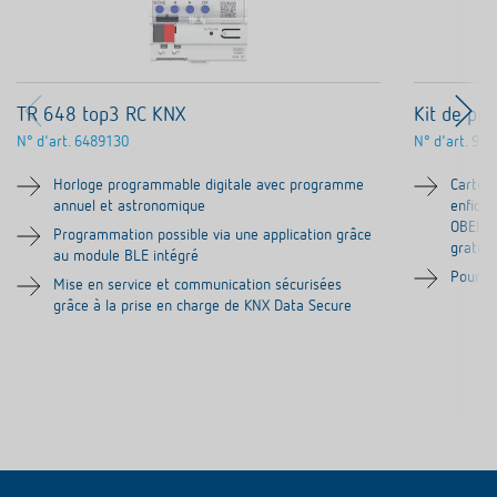
TR 648 top3 RC KNX
Kit de pr
N° d'art.
6489130
N° d'art.
907
Horloge programmable digitale avec programme
Carte 
annuel et astronomique
enficha
OBELIS
Programmation possible via une application grâce
gratui
au module BLE intégré
Pour W
Mise en service et communication sécurisées
grâce à la prise en charge de KNX Data Secure