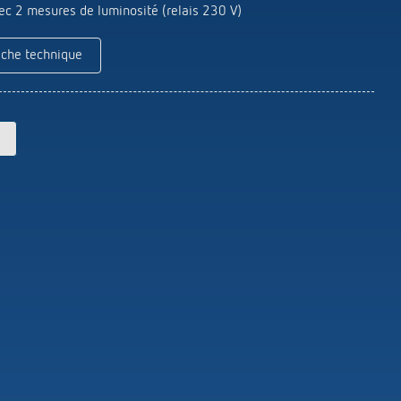
Theben
c 2 mesures de luminosité (relais 230 V)
Télécommandes pour détecteurs /
projecteurs
iche technique
Matériel de montage détecteurs /
projecteurs
En savoir plus
en
Télérupteur impulsionnel
OKTO de Theben