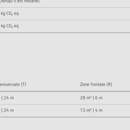
(lorsqu'il est installé)
 kg CO₂ eq
 kg CO₂ eq
ansversale (T)
Zone frontale (R)
 | 24 m
28 m² | 6 m
 | 24 m
13 m² | 4 m