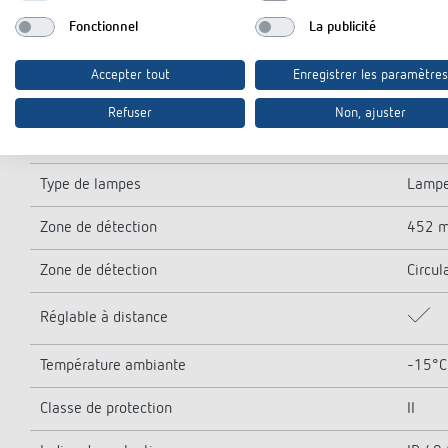
Courant de commutation
max. 
Fonctionnel
La publicité
Lampe LED < 2 W
60 W
Accepter tout
Enregistrer les paramètres
Lampe LED 2-8 W
600 
Refuser
Non, ajuster
Lampe LED > 8 W
600 
Type de lampes
Lampe
Zone de détection
452 m
Zone de détection
Circul
Réglable à distance
Température ambiante
-15°C 
Classe de protection
II