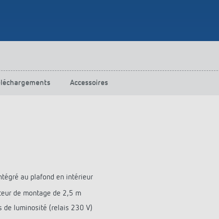
urg
hof Aspach : commande
rage sur mesure à haute
ité énergétique
ir plus
éléchargements
Accessoires
tégré au plafond en intérieur
teur de montage de 2,5 m
de luminosité (relais 230 V)