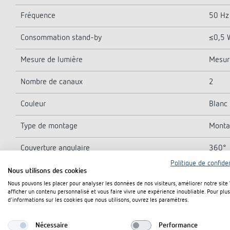
Fréquence
50 Hz
Consommation stand-by
≤0,5 
Mesure de lumière
Mesur
Nombre de canaux
2
Couleur
Blanc
Type de montage
Monta
Couverture angulaire
360°
Politique de confiden
Hauteur de montage
2 - 5 
Nous utilisons des cookies
Nous pouvons les placer pour analyser les données de nos visiteurs, améliorer notre site
Sortie de commutation
2 x lu
afficher un contenu personnalisé et vous faire vivre une expérience inoubliable. Pour plus
d'informations sur les cookies que nous utilisons, ouvrez les paramètres.
Charge de lampes à incand./halogène
2300
Nécessaire
Performance