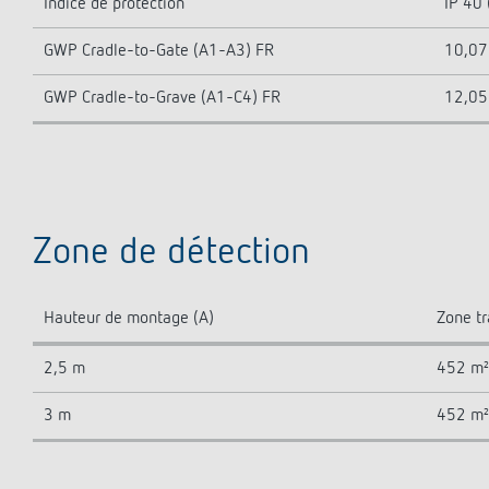
Indice de protection
IP 40 
GWP Cradle-to-Gate (A1-A3) FR
10,07
GWP Cradle-to-Grave (A1-C4) FR
12,05
Zone de détection
Hauteur de montage (A)
Zone tr
2,5 m
452 m²
3 m
452 m²