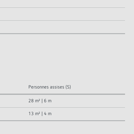
Personnes assises (S)
28 m² | 6 m
13 m² | 4 m