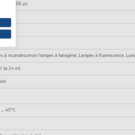
800 A / 200 µs
W
W
s à incandescence/lampes à halogène, Lampes à fluorescence, Lam
² (ø 24 m)
aire
... 45°C