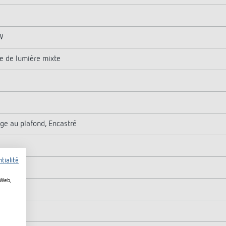
W
e de lumière mixte
ge au plafond, Encastré
tialité
m
 Web,
mière
 W