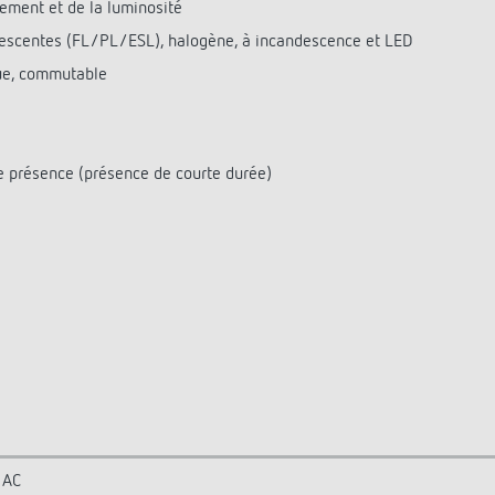
ment et de la luminosité
rescentes (FL/PL/ESL), halogène, à incandescence et LED
ue, commutable
ve présence (présence de courte durée)
 AC