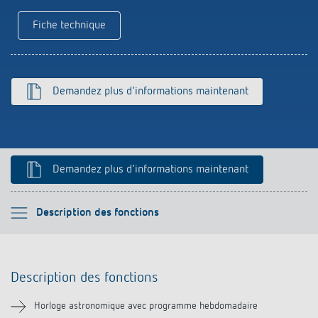
Références
Fiche technique
Application de Theben
Télérupteur impulsionnel OKTO de Theben
Demandez plus d'informations maintenant
Demandez plus d'informations maintenant
Veuillez sélectionner
Description des fonctions
Description des fonctions
Description des fonctions
Informations techniques
Horloge astronomique avec programme hebdomadaire