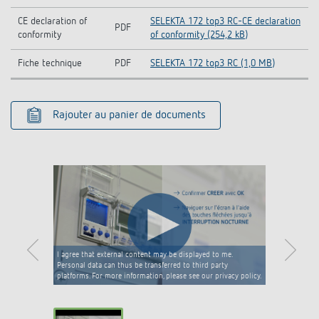
CE declaration of
SELEKTA 172 top3 RC-CE declaration
PDF
conformity
of conformity (254,2 kB)
Fiche technique
PDF
SELEKTA 172 top3 RC (1,0 MB)
Rajouter au panier de documents
I agree that external content may be displayed to me.
Personal data can thus be transferred to third party
platforms. For more information, please see our privacy policy.