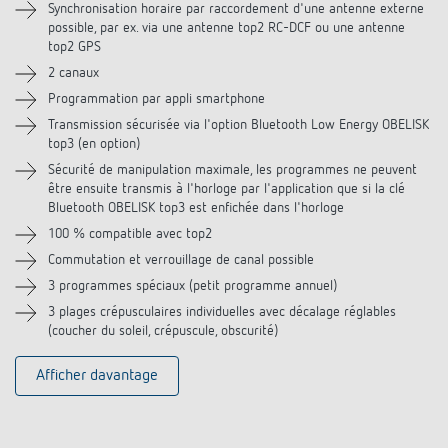
Téléchargements
Synchronisation horaire par raccordement d'une antenne externe
possible, par ex. via une antenne top2 RC-DCF ou une antenne
top2 GPS
Vidéos
2 canaux
Programmation par appli smartphone
Accessoires
Transmission sécurisée via l'option Bluetooth Low Energy OBELISK
top3 (en option)
Produits similaires
Sécurité de manipulation maximale, les programmes ne peuvent
être ensuite transmis à l'horloge par l'application que si la clé
Bluetooth OBELISK top3 est enfichée dans l'horloge
100 % compatible avec top2
Commutation et verrouillage de canal possible
3 programmes spéciaux (petit programme annuel)
3 plages crépusculaires individuelles avec décalage réglables
(coucher du soleil, crépuscule, obscurité)
Afficher davantage