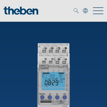
Merkzettel (
0
)
Produits
OEM
KNX
Solutions
Smart Home
Solutions OEM
DALI
Service
Experts OEM
Contrôle du temps et de la lumière
Détecteurs de présence et de mouvement
Références
Entreprise
Commande d'éclairage DALI-2
Médiathèque
Spots LED