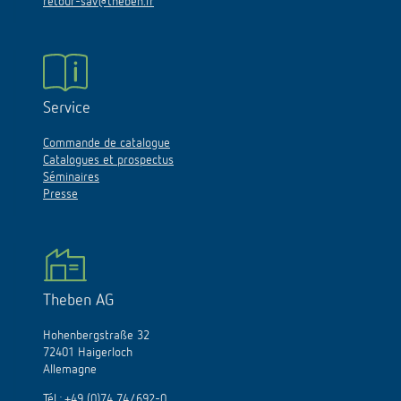
retour-sav@theben.fr
Service
Commande de catalogue
Catalogues et prospectus
Séminaires
Presse
Theben AG
Hohenbergstraße 32
72401 Haigerloch
Allemagne
Tél.:
+49 (0)74 74/692-0