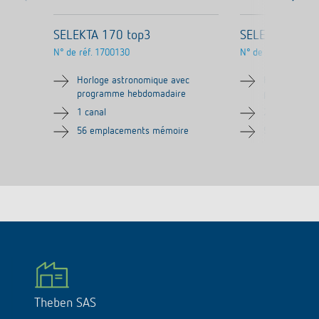
SELEKTA 170 top3
SELEKTA 174 
N° de réf.
1700130
N° de réf.
1740130
Horloge astronomique avec
Horloge astr
programme hebdomadaire
programme h
1 canal
2 canaux
56 emplacements mémoire
56 emplacem
Theben SAS