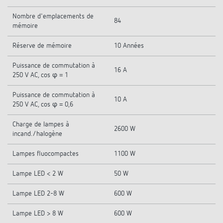
Nombre d'emplacements de
84
mémoire
Réserve de mémoire
10 Années
Puissance de commutation à
16 A
250 V AC, cos φ = 1
Puissance de commutation à
10 A
250 V AC, cos φ = 0,6
Charge de lampes à
2600 W
incand./halogène
Lampes fluocompactes
1100 W
Lampe LED < 2 W
50 W
Lampe LED 2-8 W
600 W
Lampe LED > 8 W
600 W