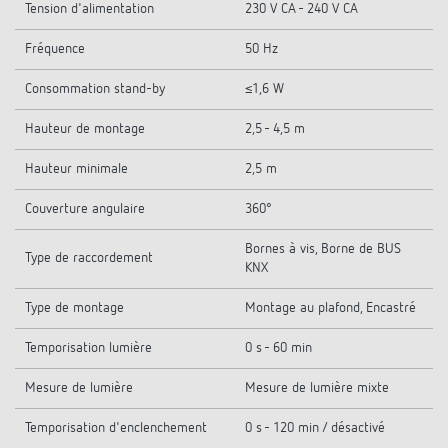
Tension d'alimentation
230 V CA - 240 V CA
Fréquence
50 Hz
Consommation stand-by
≤1,6 W
Hauteur de montage
2,5 - 4,5 m
Hauteur minimale
2,5 m
Couverture angulaire
360°
Bornes à vis, Borne de BUS
Type de raccordement
KNX
Type de montage
Montage au plafond, Encastré
Temporisation lumière
0 s - 60 min
Mesure de lumière
Mesure de lumière mixte
Temporisation d'enclenchement
0 s - 120 min / désactivé