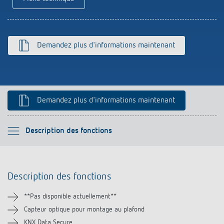
Références
Application de Theben
Demandez plus d'informations maintenant
Télérupteur impulsionnel OKTO de Theben
Demandez plus d'informations maintenant
Veuillez sélectionner
Description des fonctions
Description des fonctions
Description des fonctions
Informations techniques
**Pas disponible actuellement**
Téléchargements
Capteur optique pour montage au plafond
KNX Data Secure