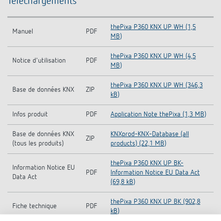
Téléchargements
thePixa P360 KNX UP WH (1,5
Manuel
PDF
MB)
thePixa P360 KNX UP WH (4,5
Notice d'utilisation
PDF
MB)
thePixa P360 KNX UP WH (346,3
Base de données KNX
ZIP
kB)
Infos produit
PDF
Application Note thePixa (1,3 MB)
Base de données KNX
KNXprod-KNX-Database (all
ZIP
(tous les produits)
products) (22,1 MB)
thePixa P360 KNX UP BK-
Information Notice EU
PDF
Information Notice EU Data Act
Data Act
(69,8 kB)
thePixa P360 KNX UP BK (902,8
Fiche technique
PDF
kB)