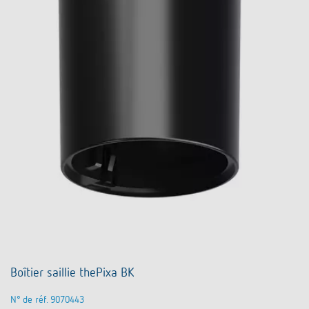
Boîtier saillie thePixa BK
N° de réf. 9070443