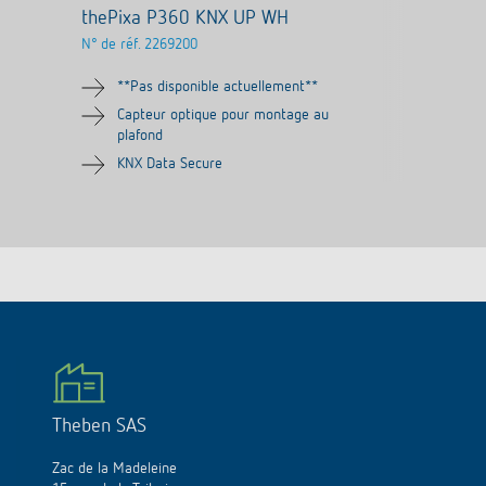
thePixa P360 KNX UP WH
N° de réf.
2269200
**Pas disponible actuellement**
Capteur optique pour montage au
plafond
KNX Data Secure
Theben SAS
Zac de la Madeleine