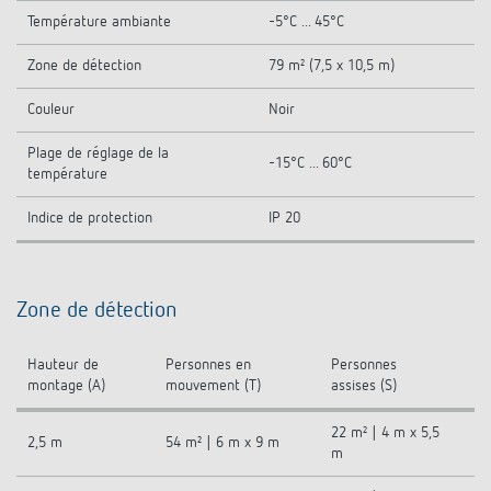
Température ambiante
-5°C ... 45°C
Zone de détection
79 m² (7,5 x 10,5 m)
Couleur
Noir
Plage de réglage de la
-15°C ... 60°C
température
Indice de protection
IP 20
Zone de détection
Hauteur de
Personnes en
Personnes
montage (A)
mouvement (T)
assises (S)
22 m² | 4 m x 5,5
2,5 m
54 m² | 6 m x 9 m
m