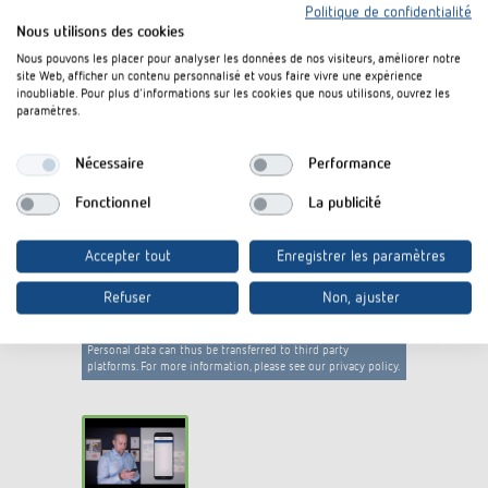
Politique de confidentialité
Capteur optique thePixa KNX -
Brochure
PDF
Nous utilisons des cookies
Gagnez en flexibilité (1,2 MB)
Nous pouvons les placer pour analyser les données de nos visiteurs, améliorer notre
site Web, afficher un contenu personnalisé et vous faire vivre une expérience
inoubliable. Pour plus d'informations sur les cookies que nous utilisons, ouvrez les
paramètres.
Rajouter au panier de documents
Nécessaire
Performance
Fonctionnel
La publicité
Accepter tout
Enregistrer les paramètres
Refuser
Non, ajuster
I agree that external content may be displayed to me.
Personal data can thus be transferred to third party
platforms. For more information, please see our privacy policy.