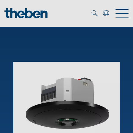
Merkzettel (
0
)
Produits
OEM
KNX
Solutions
Smart Home
Solutions OEM
DALI
Service
Experts OEM
Contrôle du temps et de la lumière
Détecteurs de présence et de mouvement
Références
Entreprise
Commande d'éclairage DALI-2
Médiathèque
Spots LED