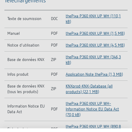
Téléchargements
thePixa P360 KNX UP WH (110,1
Texte de soumission
DOC
kB)
Manuel
PDF
thePixa P360 KNX UP WH (1,5 MB)
Notice d'utilisation
PDF
thePixa P360 KNX UP WH (4,5 MB)
thePixa P360 KNX UP WH (346,3
Base de données KNX
ZIP
kB)
Infos produit
PDF
Application Note thePixa (1,3 MB)
Base de données KNX
KNXprod-KNX-Database (all
ZIP
(tous les produits)
products) (22,1 MB)
thePixa P360 KNX UP WH-
Information Notice EU
PDF
Information Notice EU Data Act
Data Act
(70,0 kB)
thePixa P360 KNX UP WH (890,8
Fiche technique
PDF