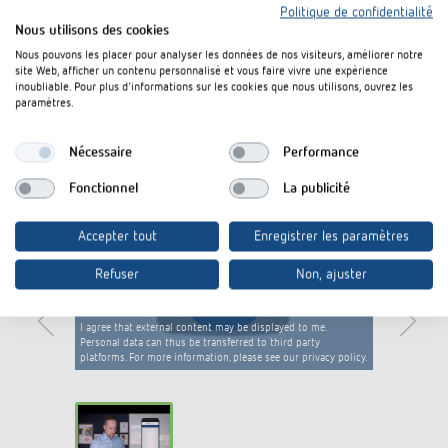
kB)
Politique de confidentialité
Nous utilisons des cookies
Capteur optique thePixa KNX -
Brochure
PDF
Nous pouvons les placer pour analyser les données de nos visiteurs, améliorer notre
Gagnez en flexibilité (1,2 MB)
site Web, afficher un contenu personnalisé et vous faire vivre une expérience
inoubliable. Pour plus d'informations sur les cookies que nous utilisons, ouvrez les
paramètres.
Rajouter au panier de documents
Nécessaire
Performance
Fonctionnel
La publicité
Accepter tout
Enregistrer les paramètres
Refuser
Non, ajuster
I agree that external content may be displayed to me.
Personal data can thus be transferred to third party
platforms. For more information, please see our privacy policy.