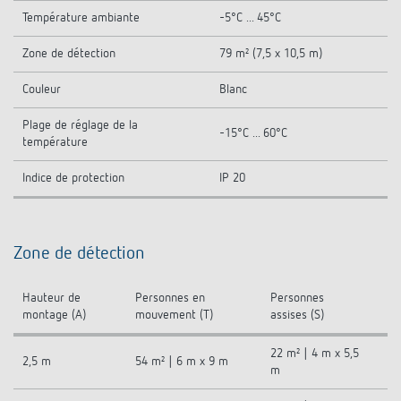
Température ambiante
-5°C ... 45°C
Zone de détection
79 m² (7,5 x 10,5 m)
Couleur
Blanc
Plage de réglage de la
-15°C ... 60°C
température
Indice de protection
IP 20
Zone de détection
Hauteur de
Personnes en
Personnes
montage (A)
mouvement (T)
assises (S)
22 m² | 4 m x 5,5
2,5 m
54 m² | 6 m x 9 m
m