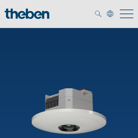
Merkzettel (
0
)
Produits
OEM
KNX
Solutions
Smart Home
Solutions OEM
DALI
Service
Experts OEM
Contrôle du temps et de la lumière
Détecteurs de présence et de mouvement
Références
Entreprise
Commande d'éclairage DALI-2
Médiathèque
Spots LED