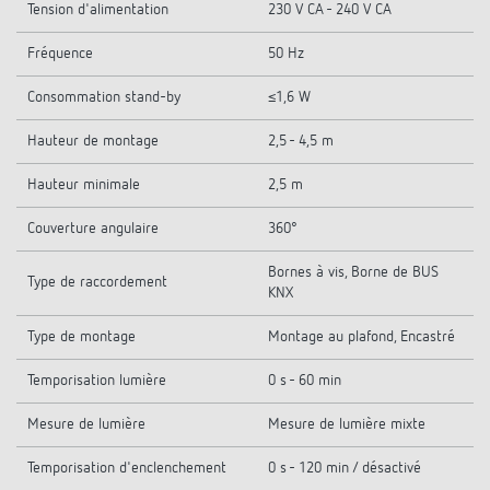
Tension d'alimentation
230 V CA - 240 V CA
Fréquence
50 Hz
Consommation stand-by
≤1,6 W
Hauteur de montage
2,5 - 4,5 m
Hauteur minimale
2,5 m
Couverture angulaire
360°
Bornes à vis, Borne de BUS
Type de raccordement
KNX
Type de montage
Montage au plafond, Encastré
Temporisation lumière
0 s - 60 min
Mesure de lumière
Mesure de lumière mixte
Temporisation d'enclenchement
0 s - 120 min / désactivé