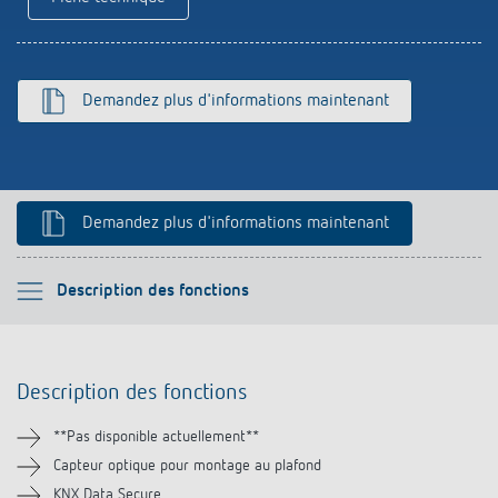
Références
Application de Theben
Demandez plus d'informations maintenant
Télérupteur impulsionnel OKTO de Theben
Demandez plus d'informations maintenant
Veuillez sélectionner
Description des fonctions
Description des fonctions
Description des fonctions
Informations techniques
**Pas disponible actuellement**
Téléchargements
Capteur optique pour montage au plafond
KNX Data Secure