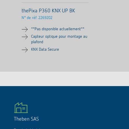
thePixa P360 KNX UP BK
N° de réf.
2269202
**Pas disponible actuellement**
Capteur optique pour montage au
plafond
KNX Data Secure
Theben SAS