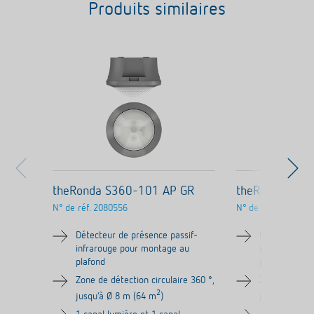
Produits similaires
theRonda S360-101 AP GR
theRonda S36
N° de réf.
2080556
N° de réf.
2080555
Détecteur de présence passif-
Détecteur de
infrarouge pour montage au
infrarouge p
plafond
plafond
Zone de détection circulaire 360 °,
Zone de détec
2
jusqu‘à Ø 8 m (64 m
)
jusqu‘à Ø 8 