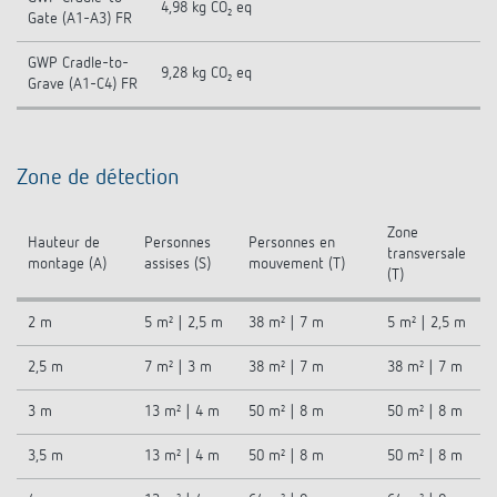
4,98 kg CO₂ eq
Gate (A1-A3) FR
GWP Cradle-to-
9,28 kg CO₂ eq
Grave (A1-C4) FR
Zone de détection
Zone
Hauteur de
Personnes
Personnes en
transversale
montage (A)
assises (S)
mouvement (T)
(T)
2 m
5 m² | 2,5 m
38 m² | 7 m
5 m² | 2,5 m
2,5 m
7 m² | 3 m
38 m² | 7 m
38 m² | 7 m
3 m
13 m² | 4 m
50 m² | 8 m
50 m² | 8 m
3,5 m
13 m² | 4 m
50 m² | 8 m
50 m² | 8 m