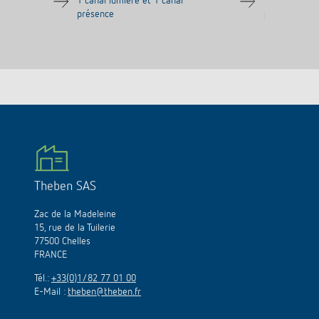
1 canal lumière et 1 canal
1 canal lumiè
présence
présence
Theben SAS
Zac de la Madeleine
15, rue de la Tuilerie
77500 Chelles
FRANCE
Tél.:
+33(0)1/82 77 01 00
E-Mail :
theben@theben.fr