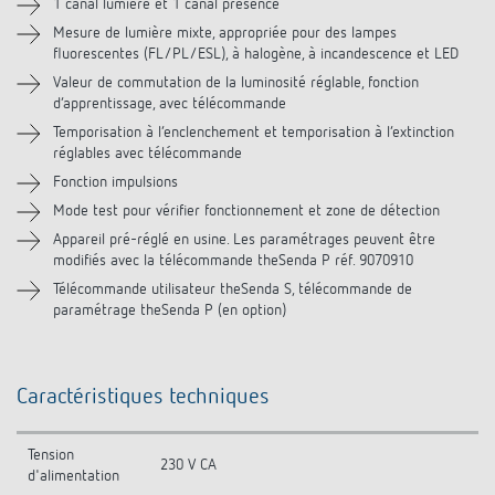
1 canal lumière et 1 canal présence
Accessoires
Mesure de lumière mixte, appropriée pour des lampes
fluorescentes (FL/PL/ESL), à halogène, à incandescence et LED
Produits similaires
Valeur de commutation de la luminosité réglable, fonction
d‘apprentissage, avec télécommande
Temporisation à l‘enclenchement et temporisation à l‘extinction
réglables avec télécommande
Fonction impulsions
Mode test pour vérifier fonctionnement et zone de détection
Appareil pré-réglé en usine. Les paramétrages peuvent être
modifiés avec la télécommande theSenda P réf. 9070910
Télécommande utilisateur theSenda S, télécommande de
paramétrage theSenda P (en option)
Caractéristiques techniques
Tension
230 V CA
d'alimentation