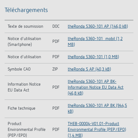
Téléchargements
Texte de soumission
DOC
theRonda S360-101 AP (146,0 kB)
Notice d'utilisation
theRonda S360-101_mobil (1,2
PDF
(Smartphone)
MB)
Notice d'utilisation
PDF
theRonda S360-101 (1,0 MB)
Symbole CAO
ZIP
theRonda S AP (40,3 kB)
theRonda S360-101 AP BK-
Information Notice
PDF
Information Notice EU Data Act
EU Data Act
(46,8 kB)
theRonda S360-101 AP BK (944,5
Fiche technique
PDF
kB)
Product
THEB-00004-V01.01-Product
Environmental Profile
PDF
Environmental Profile (PEP/EPD)
(PEP/EPD)
(1,4 MB)