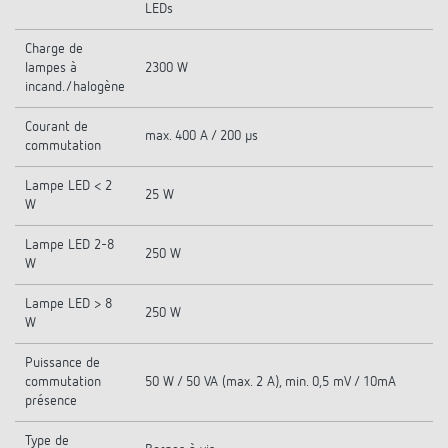
LEDs
Charge de
lampes à
2300 W
incand./halogène
Courant de
max. 400 A / 200 µs
commutation
Lampe LED < 2
25 W
W
Lampe LED 2-8
250 W
W
Lampe LED > 8
250 W
W
Puissance de
commutation
50 W / 50 VA (max. 2 A), min. 0,5 mV / 10mA
présence
Type de