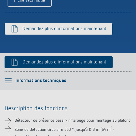
Fiche technique
Références
Application de Theben
Demandez plus d'informations maintenant
Télérupteur impulsionnel OKTO de Theben
Demandez plus d'informations maintenant
Veuillez sélectionner
Informations techniques
Description des fonctions
Description des fonctions
Informations techniques
Détecteur de présence passif-infrarouge pour montage au plafond
Téléchargements
2
Zone de détection circulaire 360 °, jusqu‘à Ø 8 m (64 m
)