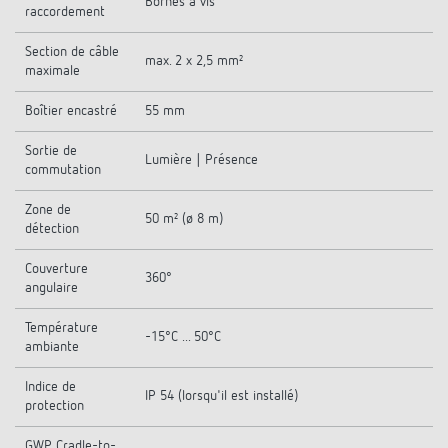
Bornes à vis
raccordement
Section de câble
max. 2 x 2,5 mm²
maximale
Boîtier encastré
55 mm
Sortie de
Lumière | Présence
commutation
Zone de
50 m² (ø 8 m)
détection
Couverture
360°
angulaire
Température
-15°C ... 50°C
ambiante
Indice de
IP 54 (lorsqu'il est installé)
protection
GWP Cradle-to-