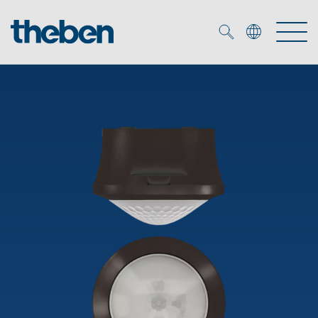
Merkzettel (
0
)
Produits
OEM
KNX
Solutions
Smart Home
Solutions OEM
DALI
Service
Experts OEM
Contrôle du temps et de la lumière
Détecteurs de présence et de mouvement
Références
Entreprise
Commande d'éclairage DALI-2
Médiathèque
Spots LED