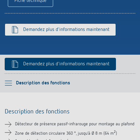
Fiche technique
Références
Application de Theben
Demandez plus d'informations maintenant
Télérupteur impulsionnel OKTO de Theben
Demandez plus d'informations maintenant
Veuillez sélectionner
Description des fonctions
Description des fonctions
Description des fonctions
Informations techniques
Détecteur de présence passif-infrarouge pour montage au plafond
Téléchargements
2
Zone de détection circulaire 360 °, jusqu‘à Ø 8 m (64 m
)