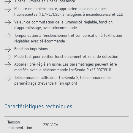
1 canal lumière et 1 canal présence
Accessoires
Mesure de lumière mixte, appropriée pour des lampes
fluorescentes (FL/PL/ESL), à halogène, à incandescence et LED
Produits similaires
Valeur de commutation de la luminosité réglable, fonction
d‘apprentissage, avec télécommande
Temporisation à l‘enclenchement et temporisation à l‘extinction
réglables avec télécommande
Fonction impulsions
Mode test pour vérifier fonctionnement et zone de détection
Appareil pré-réglé en usine. Les paramétrages peuvent être
modifiés avec la télécommande theSenda P réf. 9070910
Télécommande utilisateur theSenda S, télécommande de
paramétrage theSenda P (en option)
Caractéristiques techniques
Tension
230 V CA
d'alimentation