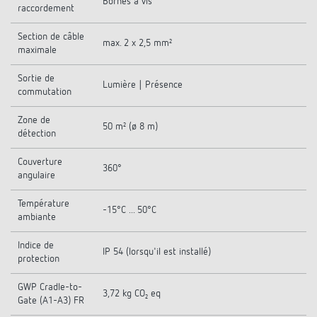
Bornes à vis
raccordement
Section de câble
max. 2 x 2,5 mm²
maximale
Sortie de
Lumière | Présence
commutation
Zone de
50 m² (ø 8 m)
détection
Couverture
360°
angulaire
Température
-15°C ... 50°C
ambiante
Indice de
IP 54 (lorsqu'il est installé)
protection
GWP Cradle-to-
3,72 kg CO₂ eq
Gate (A1-A3) FR