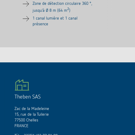
Zone de détection circulaire 360 °,
2
jusqu‘à Ø 8 m (64 m
)
1 canal lumière et 1 canal
présence
Theben SAS
Zac de la Madeleine
15, rue de la Tuilerie
77500 Chelles
FRANCE