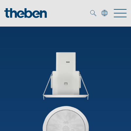
Merkzettel (
0
)
Produits
OEM
KNX
Solutions
Smart Home
Solutions OEM
DALI
Service
Experts OEM
Contrôle du temps et de la lumière
Détecteurs de présence et de mouvement
Références
Entreprise
Commande d'éclairage DALI-2
Médiathèque
Spots LED