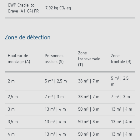
GWP Cradle-to-
7,92 kg CO₂ eq
Grave (A1-C4) FR
Zone de détection
Zone
Hauteur de
Personnes
Zone
transversale
montage (A)
assises (S)
frontale (R)
(T)
5 m² | 2,5
2 m
5 m² | 2,5 m
38 m² | 7 m
m
2,5 m
7 m² | 3 m
38 m² | 7 m
7 m² | 3 m
3 m
13 m² | 4 m
50 m² | 8 m
13 m² | 4 m
3,5 m
13 m² | 4 m
50 m² | 8 m
13 m² | 4 m
4 m
13 m² | 4 m
50 m² | 8 m
13 m² | 4 m