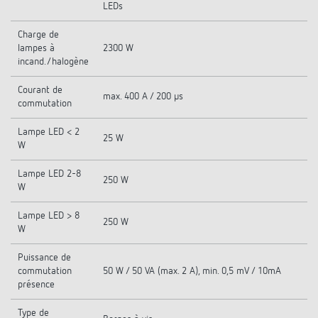
LEDs
Charge de
lampes à
2300 W
incand./halogène
Courant de
max. 400 A / 200 µs
commutation
Lampe LED < 2
25 W
W
Lampe LED 2-8
250 W
W
Lampe LED > 8
250 W
W
Puissance de
commutation
50 W / 50 VA (max. 2 A), min. 0,5 mV / 10mA
présence
Type de