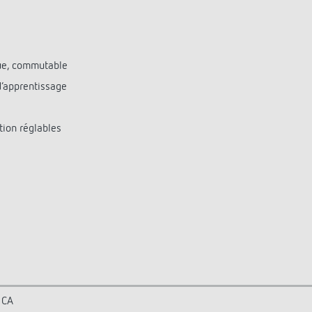
ue, commutable
d‘apprentissage
tion réglables
 CA