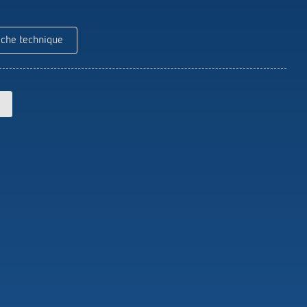
Theben
Télécommandes pour détecteurs /
projecteurs
iche technique
Matériel de montage détecteurs /
projecteurs
En savoir plus
en
Télérupteur impulsionnel
OKTO de Theben