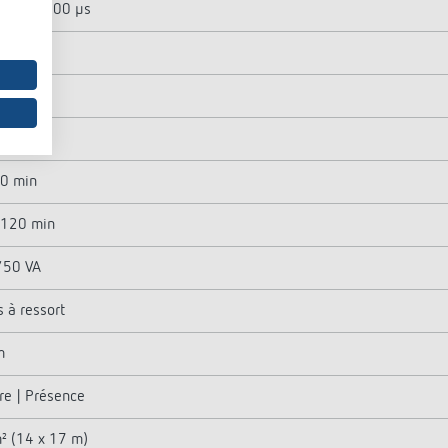
600 A / 200 µs
W
W
10 min
- 120 min
50 VA
 à ressort
m
re | Présence
² (14 x 17 m)