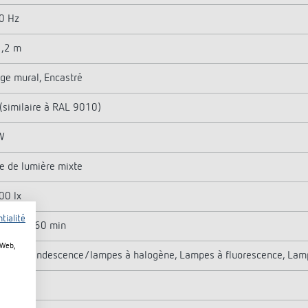
60 Hz
1,2 m
ge mural, Encastré
(similaire à RAL 9010)
W
e de lumière mixte
00 lx
tialité
, 10 s - 60 min
 Web,
s à incandescence/lampes à halogène, Lampes à fluorescence, Lam
 W