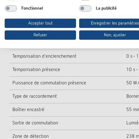
Courant de commutation
max. 
Fonctionnel
La publicité
Lampe LED < 2 W
40 W
Accepter tout
Enregistrer les paramètres
Lampe LED 2-8 W
450 
Refuser
Non, ajuster
Lampe LED > 8 W
450 
Temporisation d'enclenchement
0 s - 
Temporisation présence
10 s 
Puissance de commutation présence
50 W/
Type de raccordement
Bornes
Boîtier encastré
55 m
Sortie de commutation
Lumiè
Zone de détection
238 m