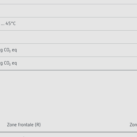
... 45°C
kg CO₂ eq
kg CO₂ eq
Zone frontale (R)
Zon