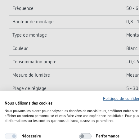
Fréquence
50 - 
Hauteur de montage
0,8 - 
Type de montage
Monta
Couleur
Blanc 
Consommation propre
~0,4 
Mesure de lumière
Mesur
Plage de réglage
5 - 30
Politique de confiden
Temporisation lumière
Impuls
Nous utilisons des cookies
Nous pouvons les placer pour analyser les données de nos visiteurs, améliorer notre site
Type de lampes
Lampe
afficher un contenu personnalisé et vous faire vivre une expérience inoubliable. Pour plus
d'informations sur les cookies que nous utilisons, ouvrez les paramètres.
Charge de lampes à incand./halogène
2300
Nécessaire
Performance