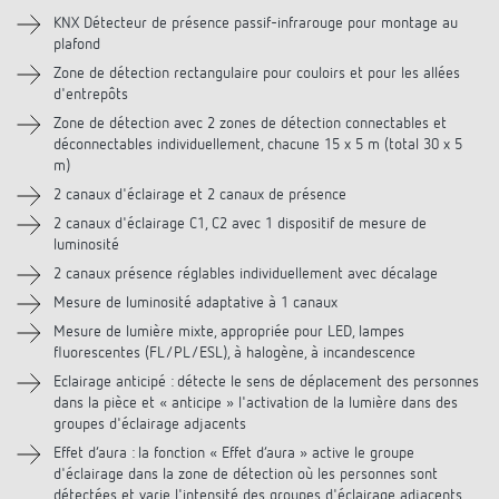
KNX Détecteur de présence passif-infrarouge pour montage au
plafond
Téléchargements
Zone de détection rectangulaire pour couloirs et pour les allées
d'entrepôts
Vidéos
Zone de détection avec 2 zones de détection connectables et
déconnectables individuellement, chacune 15 x 5 m (total 30 x 5
Accessoires
m)
2 canaux d'éclairage et 2 canaux de présence
Produits similaires
2 canaux d'éclairage C1, C2 avec 1 dispositif de mesure de
luminosité
2 canaux présence réglables individuellement avec décalage
Mesure de luminosité adaptative à 1 canaux
Mesure de lumière mixte, appropriée pour LED, lampes
fluorescentes (FL/PL/ESL), à halogène, à incandescence
Eclairage anticipé : détecte le sens de déplacement des personnes
dans la pièce et « anticipe » l'activation de la lumière dans des
groupes d'éclairage adjacents
Effet d’aura : la fonction « Effet d’aura » active le groupe
d'éclairage dans la zone de détection où les personnes sont
détectées et varie l'intensité des groupes d'éclairage adjacents