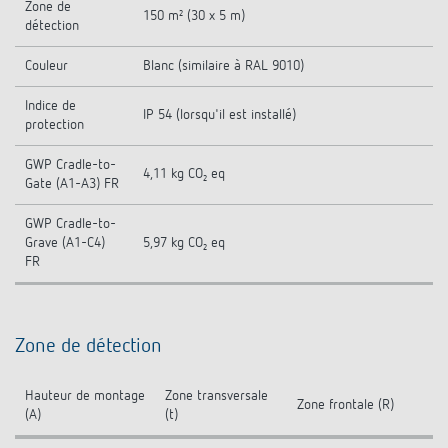
Zone de
150 m² (30 x 5 m)
détection
Couleur
Blanc (similaire à RAL 9010)
Indice de
IP 54 (lorsqu'il est installé)
protection
GWP Cradle-to-
4,11 kg CO₂ eq
Gate (A1-A3) FR
GWP Cradle-to-
Grave (A1-C4)
5,97 kg CO₂ eq
FR
Zone de détection
Hauteur de montage
Zone transversale
Zone frontale (R)
(A)
(t)