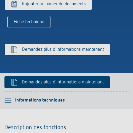
Références
Rajouter au panier de documents
Application de Theben
Fiche technique
Télérupteur impulsionnel OKTO de Theben
Demandez plus d'informations maintenant
Demandez plus d'informations maintenant
Veuillez sélectionner
Informations techniques
Description des fonctions
Description des fonctions
Informations techniques