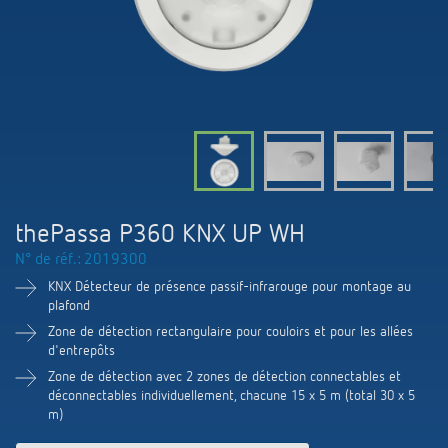
Systèmes KNX
Contact
Catalogues et prospectus
Theben AG
Contrôle du temps et de la lumière
Système pour maison intelligente
Commande de catalogue
Nouveautés
Recherche de produits
Régulation de chauffage
Hotline
LUXORliving
Séminaires
Coopérations
Médiathèque
Accessoires
Demande
Détecteurs de présence et de mouvement
Communiqué de presse
Durabilité
Quantum
Distribution dans le monde
Projecteur à LED
BIM-Portail
thePassa P360 KNX UP WH
Design
Aide au Choix
N° de réf.: 2019300
Commutation et variation fiables des LED
Historique
KNX Détecteur de présence passif-infrarouge pour montage au
plafond
Aérez correctement: les capteurs de CO2
Zone de détection rectangulaire pour couloirs et pour les allées
d'entrepôts
de Theben
Zone de détection avec 2 zones de détection connectables et
déconnectables individuellement, chacune 15 x 5 m (total 30 x 5
Régulation de la température
m)