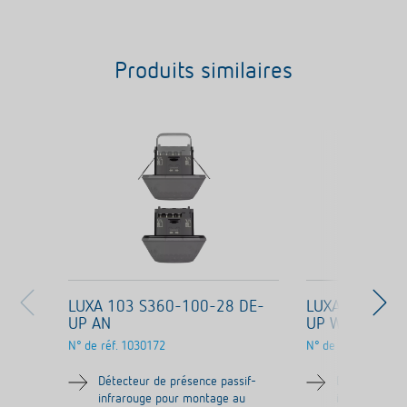
Produits similaires
LUXA 103 S360-100-28 DE-
LUXA 103 S36
UP AN
UP WH
N° de réf.
1030172
N° de réf.
1030072
Détecteur de présence passif-
Détecteur de
infrarouge pour montage au
infrarouge p