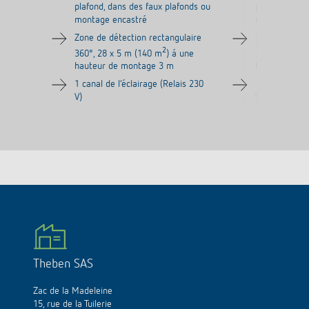
plafond, dans des faux plafonds ou
plafond, dans
montage encastré
montage enc
Zone de détection rectangulaire
Zone de détec
2
360°, 28 x 5 m (140 m
) á une
360°, 28 x 5
hauteur de montage 3 m
hauteur de 
1 canal de l‘éclairage (Relais 230
1 canal de l‘é
V)
V)
Theben SAS
Zac de la Madeleine
15, rue de la Tuilerie