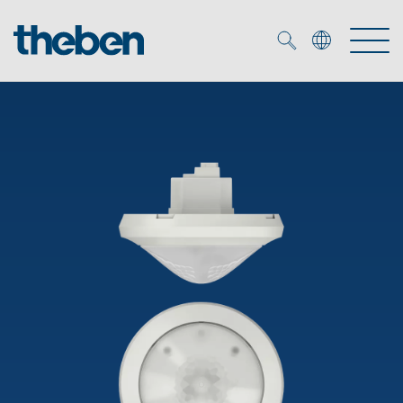
Merkzettel (
0
)
Produits
OEM
KNX
Solutions
Smart Home
Solutions OEM
DALI
Service
Experts OEM
Contrôle du temps et de la lumière
Détecteurs de présence et de mouvement
Références
Entreprise
Commande d'éclairage DALI-2
Médiathèque
Spots LED